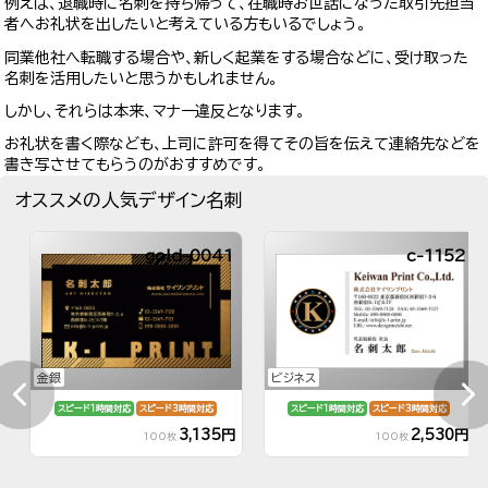
例えば、退職時に名刺を持ち帰って、在職時お世話になった取引先担当
者へお礼状を出したいと考えている方もいるでしょう。
同業他社へ転職する場合や、新しく起業をする場合などに、受け取った
名刺を活用したいと思うかもしれません。
しかし、それらは本来、マナー違反となります。
お礼状を書く際なども、上司に許可を得てその旨を伝えて連絡先などを
書き写させてもらうのがおすすめです。
オススメの人気デザイン名刺
gold-0041
c-1152
金銀
ビジネス
スピード1時間対応
スピード3時間対応
スピード1時間対応
スピード3時間対応
3,135円
2,530円
100枚
100枚