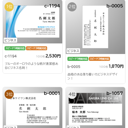
c-1194
b-0005
1位
2位
ビジネス
スピード1時間対応
スピード3時間対応
ビジネス
2,530円
c-1194
100枚
スピード1時間対応
スピード3時間対応
ブルーのオーロラのような柄が清潔感あ
1,870円
b-0005
100枚
るビジネス名刺！
品格のある落ち着いたビジネスデザイ
ン！
b-0001
b-1057
3位
4位
ビジネス
ビジネス