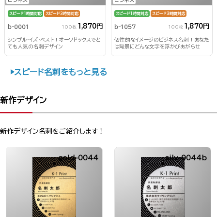
スピード1時間対応
スピード3時間対応
スピード1時間対応
スピード3時間対応
1,870円
1,870円
b-0001
b-1057
100枚
100枚
シンプル・イズ・ベスト！オーソドックスでと
個性的なイメージのビジネス名刺！あなた
ても人気の名刺デザイン
は背景にどんな文字を浮かびあがらせ
る？！
スピード名刺をもっと見る
新作デザイン
新作デザイン名刺をご紹介します！
gold-0044
silv-0044b