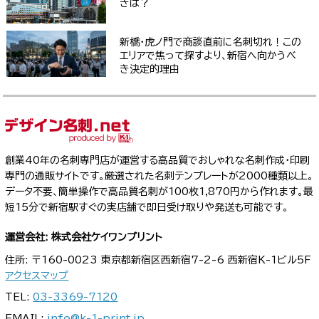
きは？
新橋・虎ノ門で商談直前に名刺切れ！この
エリアで焦って探すより、新宿へ向かうべ
き決定的理由
創業40年の名刺専門店が運営する高品質でおしゃれな名刺作成・印刷
専門の通販サイトです。厳選された名刺テンプレートが2000種類以上。
データ不要、簡単操作で高品質名刺が100枚1,870円から作れます。最
短15分で新宿駅すぐの実店舗で即日受け取りや発送も可能です。
運営会社: 株式会社ケイワンプリント
住所: 〒160-0023 東京都新宿区西新宿7-2-6 西新宿K-1ビル5F
アクセスマップ
TEL:
03-3369-7120
EMAIL:
info@k-1-print.jp