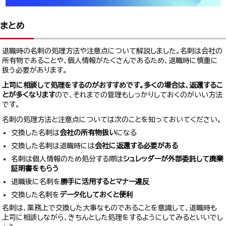
まとめ
退職時の名刺の処理方法や注意点について解説しました。名刺は会社の
所有物であることや、個人情報がたくさんであるため、退職時に慎重に
扱う必要があります。
上司に相談して処理をするのがおすすめです。多くの場合は、返還するこ
とが多くなります
ので、それまでの管理もしっかりしておくのがいい方法
です。
名刺の処理方法と注意点については次のことを知っておいてください。
交換した名刺は
会社の所有物扱い
になる
交換した名刺は退職時には
会社に返還する必要がある
名刺は個人情報のため処分する際は
シュレッダーが外部委託して廃棄
証明書をもらう
退職後に名刺を
勝手に活用するとマナー違反
交換した名刺を
データ化しておくと便利
名刺は、業務上で交換した大事なものであることを意識して、退職時も
上司に相談しながら、きちんとした処理をするようにしてみるといいでし