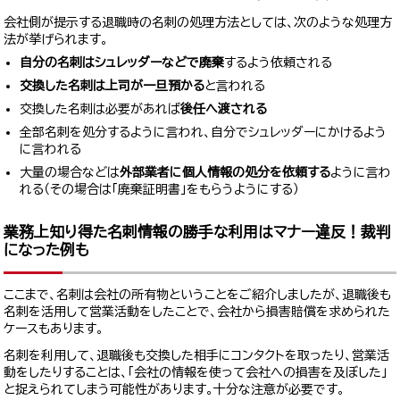
会社側が提示する退職時の名刺の処理方法としては、次のような処理方
法が挙げられます。
自分の名刺はシュレッダーなどで廃棄
するよう依頼される
交換した名刺は上司が一旦預かる
と言われる
交換した名刺は必要があれば
後任へ渡される
全部名刺を処分するように言われ、自分でシュレッダーにかけるよう
に言われる
大量の場合などは
外部業者に個人情報の処分を依頼する
ように言わ
れる（その場合は「廃棄証明書」をもらうようにする）
業務上知り得た名刺情報の勝手な利用はマナー違反！裁判
になった例も
ここまで、名刺は会社の所有物ということをご紹介しましたが、退職後も
名刺を活用して営業活動をしたことで、会社から損害賠償を求められた
ケースもあります。
名刺を利用して、退職後も交換した相手にコンタクトを取ったり、営業活
動をしたりすることは、「会社の情報を使って会社への損害を及ぼした」
と捉えられてしまう可能性があります。十分な注意が必要です。