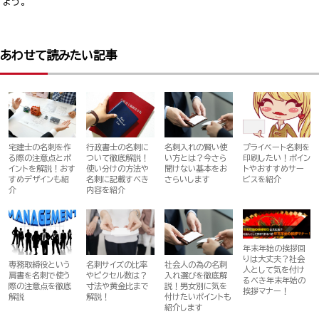
ょう。
あわせて読みたい記事
宅建士の名刺を作
行政書士の名刺に
名刺入れの賢い使
プライベート名刺を
る際の注意点とポ
ついて徹底解説！
い方とは？今さら
印刷したい！ポイン
イントを解説！おす
使い分けの方法や
聞けない基本をお
トやおすすめサー
すめデザインも紹
名刺に記載すべき
さらいします
ビスを紹介
介
内容を紹介
年末年始の挨拶回
りは大丈夫？社会
専務取締役という
名刺サイズの比率
社会人の為の名刺
人として気を付け
肩書を名刺で使う
やピクセル数は？
入れ選びを徹底解
るべき年末年始の
際の注意点を徹底
寸法や黄金比まで
説！男女別に気を
挨拶マナー！
解説
解説！
付けたいポイントも
紹介します