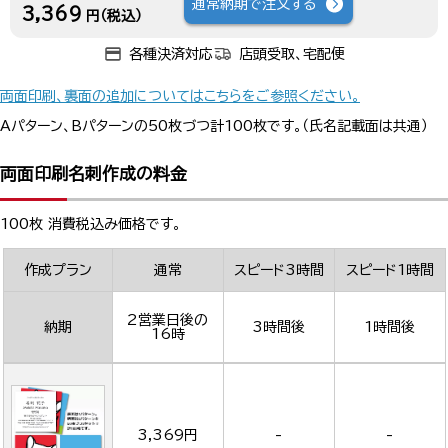
通常納期で注文する
3,369
円（税込）
各種決済対応
店頭受取、宅配便
両面印刷、裏面の追加についてはこちらをご参照ください。
Aパターン、Bパターンの50枚づつ計100枚です。（氏名記載面は共通）
両面印刷名刺作成の料金
100枚 消費税込み価格です。
作成プラン
通常
スピード3時間
スピード1時間
2営業日後の
納期
3時間後
1時間後
16時
3,369円
-
-