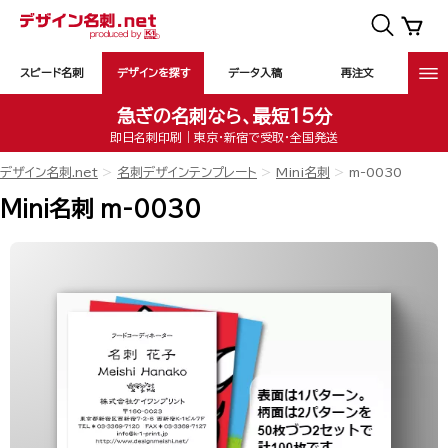
スピード名刺
デザインを探す
データ入稿
再注文
急ぎの名刺なら、最短15分
即日名刺印刷｜東京・新宿で受取・全国発送
デザイン名刺.net
名刺デザインテンプレート
Mini名刺
m-0030
Mini名刺 m-0030