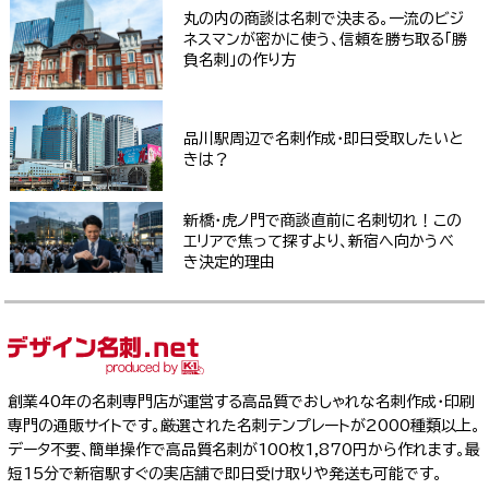
丸の内の商談は名刺で決まる。一流のビジ
ネスマンが密かに使う、信頼を勝ち取る「勝
負名刺」の作り方
品川駅周辺で名刺作成・即日受取したいと
きは？
新橋・虎ノ門で商談直前に名刺切れ！この
エリアで焦って探すより、新宿へ向かうべ
き決定的理由
創業40年の名刺専門店が運営する高品質でおしゃれな名刺作成・印刷
専門の通販サイトです。厳選された名刺テンプレートが2000種類以上。
データ不要、簡単操作で高品質名刺が100枚1,870円から作れます。最
短15分で新宿駅すぐの実店舗で即日受け取りや発送も可能です。