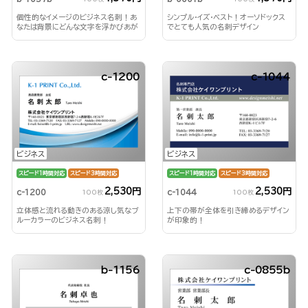
個性的なイメージのビジネス名刺！あ
シンプル・イズ・ベスト！オーソドックス
なたは背景にどんな文字を浮かびあが
でとても人気の名刺デザイン
らせる？！
c-1200
c-1044
ビジネス
ビジネス
スピード1時間対応
スピード3時間対応
スピード1時間対応
スピード3時間対応
2,530円
2,530円
c-1200
c-1044
100枚
100枚
立体感と流れる動きのある涼し気なブ
上下の帯が全体を引き締めるデザイン
ルーカラーのビジネス名刺！
が印象的！
b-1156
c-0855b