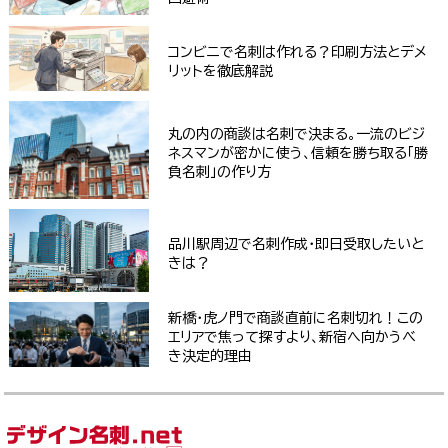
コンビニで名刺は作れる？印刷方法とデメ
リットを徹底解説
丸の内の商談は名刺で決まる。一流のビジ
ネスマンが密かに使う、信頼を勝ち取る「勝
負名刺」の作り方
品川駅周辺で名刺作成・即日受取したいと
きは？
新橋・虎ノ門で商談直前に名刺切れ！この
エリアで焦って探すより、新宿へ向かうべ
き決定的理由