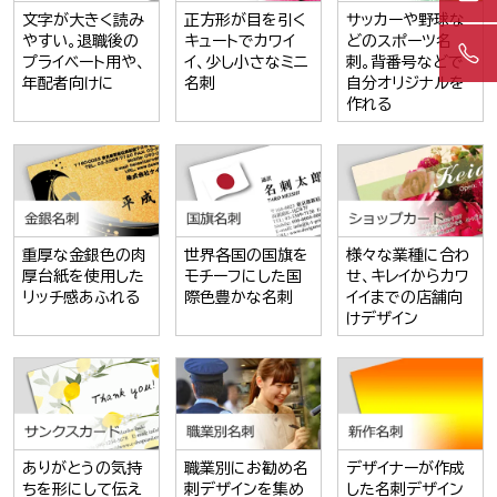
文字が大きく読み
正方形が目を引く
サッカーや野球な
やすい。退職後の
キュートでカワイ
どのスポーツ名
プライベート用や、
イ、少し小さなミニ
刺。背番号などで
年配者向けに
名刺
自分オリジナルを
作れる
重厚な金銀色の肉
世界各国の国旗を
様々な業種に合わ
厚台紙を使用した
モチーフにした国
せ、キレイからカワ
リッチ感あふれる
際色豊かな名刺
イイまでの店舗向
けデザイン
ありがとうの気持
職業別にお勧め名
デザイナーが作成
ちを形にして伝え
刺デザインを集め
した名刺デザイン