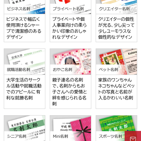
ビジネスで幅広く
プライベートや個
クリエイターの個性
使用頂けるシャー
人事業向けの柔ら
が光る、少し尖って
プで清潔感のある
かい印象のおしゃ
少しユーモラスな
デザイン
れなデザイン
個性的なデザイン
大学生活のサーク
親子連名の名刺
家族のワンちゃん
ル活動や就職活動
で、名刺からもお
ネコちゃんなどペッ
でのアピールに有
子さんへの愛情と
トの写真と名前が
利な就勝名刺
絆を感じられる名
入るかわいい名刺
刺