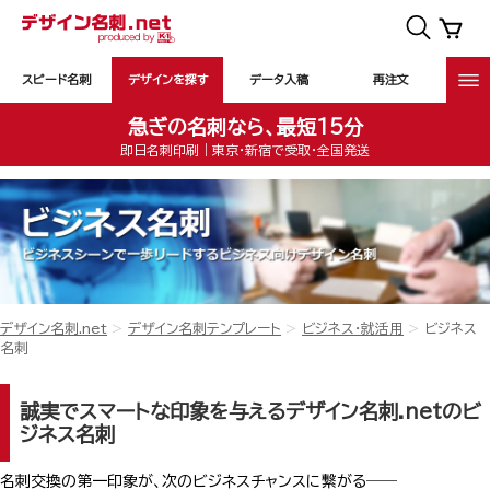
スピード名刺
デザインを探す
データ入稿
再注文
急ぎの名刺なら、最短15分
即日名刺印刷｜東京・新宿で受取・全国発送
デザイン名刺.net
デザイン名刺テンプレート
ビジネス・就活用
ビジネス
名刺
誠実でスマートな印象を与えるデザイン名刺.netのビ
ジネス名刺
名刺交換の第一印象が、次のビジネスチャンスに繋がる――