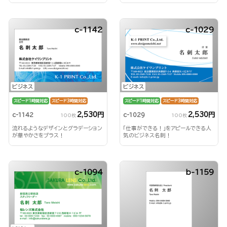
刺！
c-1142
c-1029
ビジネス
ビジネス
スピード1時間対応
スピード3時間対応
スピード1時間対応
スピード3時間対応
2,530円
2,530円
c-1142
c-1029
100枚
100枚
流れるようなデザインとグラデーション
「仕事ができる！」をアピールできる人
が華やかさをプラス！
気のビジネス名刺！
c-1094
b-1159