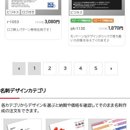
ビジネス
ロゴ付き
ビジネス
スピード1時間対応
スピード3時間対応
3,080円
r-1053
100枚
1,870円
pk-1138
100枚
ロゴ挿入パターン専用名刺です！
モノトーンなデザインがシックで落ち着
いた印象を与えてくれます♪
«
1
2
3
4
5
»
名刺デザインカテゴリ
各カテゴリからデザインを選ぶと納期や価格を確認してそのまま名刺作
成の注文をできます。