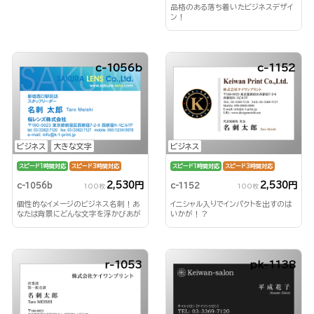
品格のある落ち着いたビジネスデザイ
ン！
c-1056b
c-1152
ビジネス
大きな文字
ビジネス
スピード1時間対応
スピード3時間対応
スピード1時間対応
スピード3時間対応
2,530円
2,530円
c-1056b
c-1152
100枚
100枚
個性的なイメージのビジネス名刺！あ
イニシャル入りでインパクトを出すのは
なたは背景にどんな文字を浮かびあが
いかが！？
らせる？！
r-1053
pk-1138