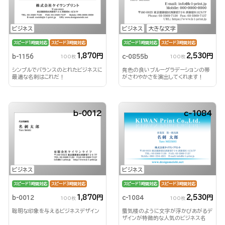
ビジネス
ビジネス
大きな文字
スピード1時間対応
スピード3時間対応
スピード1時間対応
スピード3時間対応
1,870円
2,530円
b-1156
c-0855b
100枚
100枚
シンプルでバランスのとれたビジネスに
発色の良いブルーグラデーションの帯
最適な名刺はこれだ！
がさわやかさを演出してくれます！
b-0012
c-1084
ビジネス
ビジネス
スピード1時間対応
スピード3時間対応
スピード1時間対応
スピード3時間対応
1,870円
2,530円
b-0012
c-1084
100枚
100枚
聡明な印象を与えるビジネスデザイン
蜃気楼のように文字が浮かびあがるデ
ザインが特徴的な人気のビジネス名