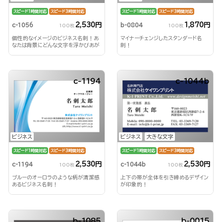
スピード1時間対応
スピード3時間対応
スピード1時間対応
スピード3時間対応
2,530円
1,870円
c-1056
b-0804
100枚
100枚
個性的なイメージのビジネス名刺！あ
マイナーチェンジしたスタンダード名
なたは背景にどんな文字を浮かびあが
刺！
らせる？！
c-1194
c-1044b
ビジネス
ビジネス
大きな文字
スピード1時間対応
スピード3時間対応
スピード1時間対応
スピード3時間対応
2,530円
2,530円
c-1194
c-1044b
100枚
100枚
ブルーのオーロラのような柄が清潔感
上下の帯が全体を引き締めるデザイン
あるビジネス名刺！
が印象的！
b-1085
b-0015