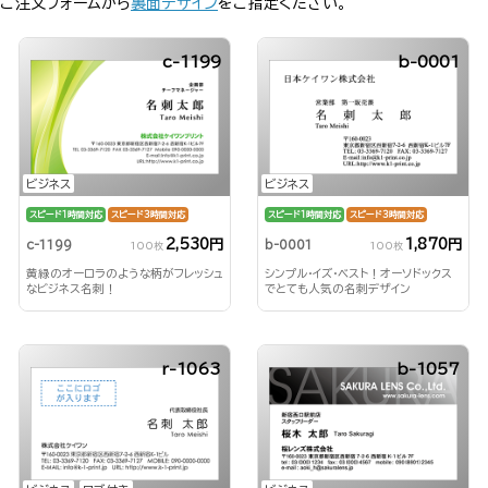
ご注文フォームから
裏面デザイン
をご指定ください。
c-1199
b-0001
ビジネス
ビジネス
スピード1時間対応
スピード3時間対応
スピード1時間対応
スピード3時間対応
2,530円
1,870円
c-1199
b-0001
100枚
100枚
黄緑のオーロラのような柄がフレッシュ
シンプル・イズ・ベスト！オーソドックス
なビジネス名刺！
でとても人気の名刺デザイン
r-1063
b-1057