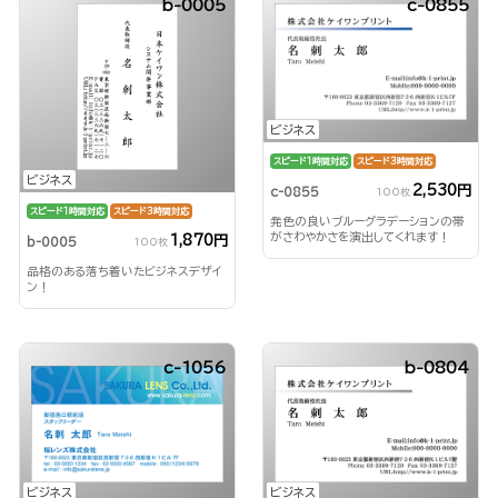
b-0005
c-0855
ビジネス
スピード1時間対応
スピード3時間対応
ビジネス
2,530円
c-0855
100枚
スピード1時間対応
スピード3時間対応
発色の良いブルーグラデーションの帯
がさわやかさを演出してくれます！
1,870円
b-0005
100枚
品格のある落ち着いたビジネスデザイ
ン！
c-1056
b-0804
ビジネス
ビジネス