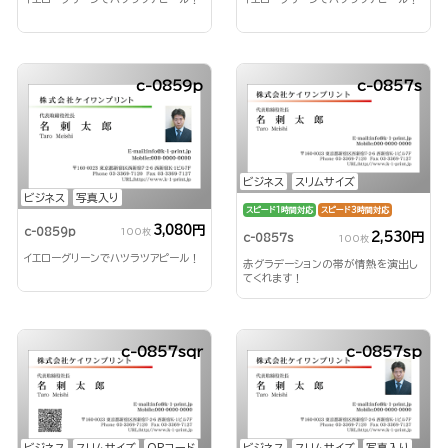
c-0859p
c-0857s
ビジネス
スリムサイズ
ビジネス
写真入り
スピード1時間対応
スピード3時間対応
3,080円
c-0859p
100枚
2,530円
c-0857s
100枚
イエローグリーンでハツラツアピール！
赤グラデーションの帯が情熱を演出し
てくれます！
c-0857sqr
c-0857sp
ビジネス
スリムサイズ
QRコード
ビジネス
スリムサイズ
写真入り