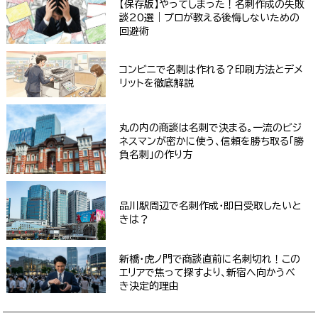
【保存版】やってしまった！名刺作成の失敗
談20選｜プロが教える後悔しないための
回避術
コンビニで名刺は作れる？印刷方法とデメ
リットを徹底解説
丸の内の商談は名刺で決まる。一流のビジ
ネスマンが密かに使う、信頼を勝ち取る「勝
負名刺」の作り方
品川駅周辺で名刺作成・即日受取したいと
きは？
新橋・虎ノ門で商談直前に名刺切れ！この
エリアで焦って探すより、新宿へ向かうべ
き決定的理由