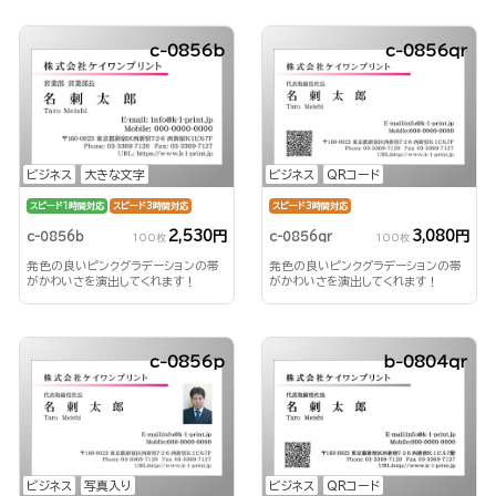
c-0856b
c-0856qr
ビジネス
大きな文字
ビジネス
QRコード
スピード1時間対応
スピード3時間対応
スピード3時間対応
2,530円
3,080円
c-0856b
c-0856qr
100枚
100枚
発色の良いピンクグラデーションの帯
発色の良いピンクグラデーションの帯
がかわいさを演出してくれます！
がかわいさを演出してくれます！
c-0856p
b-0804qr
ビジネス
写真入り
ビジネス
QRコード