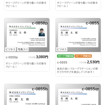
オリーブグリーンが落ち着いた印象を
オリーブグリーンが落ち着いた印象を
アピール！
アピール！
c-0858p
c-0855
ビジネス
写真入り
ビジネス
スピード1時間対応
スピード3時間対応
3,080円
c-0858p
100枚
2,530円
c-0855
100枚
オリーブグリーンが落ち着いた印象を
アピール！
発色の良いブルーグラデーションの帯
がさわやかさを演出してくれます！
c-0855b
c-0855qr