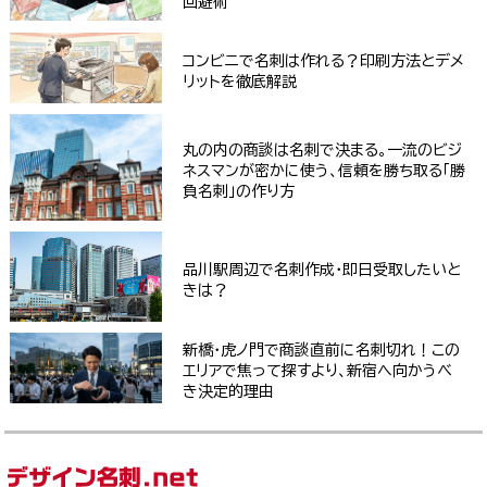
回避術
コンビニで名刺は作れる？印刷方法とデメ
リットを徹底解説
丸の内の商談は名刺で決まる。一流のビジ
ネスマンが密かに使う、信頼を勝ち取る「勝
負名刺」の作り方
品川駅周辺で名刺作成・即日受取したいと
きは？
新橋・虎ノ門で商談直前に名刺切れ！この
エリアで焦って探すより、新宿へ向かうべ
き決定的理由