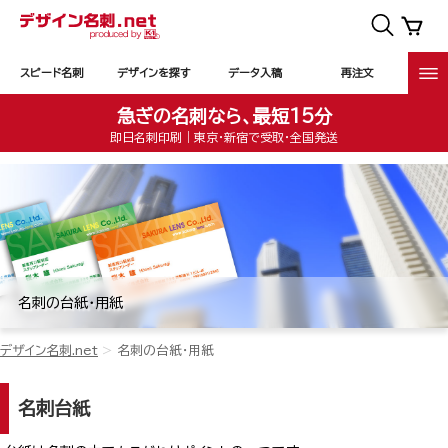
スピード名刺
デザインを探す
データ入稿
再注文
急ぎの名刺なら、最短15分
即日名刺印刷｜東京・新宿で受取・全国発送
名刺の台紙・用紙
デザイン名刺.net
名刺の台紙・用紙
名刺台紙