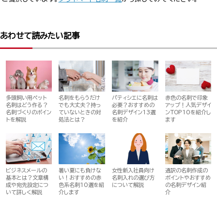
あわせて読みたい記事
多頭飼い用ペット
名刺をもらうだけ
パティシエに名刺は
赤色の名刺で印象
名刺はどう作る？
でも大丈夫？持っ
必要？おすすめの
アップ！人気デザイ
名刺づくりのポイン
ていないときの対
名刺デザイン13選
ンTOP10を紹介し
トを解説
処法とは？
を紹介
ます
ビジネスメールの
暑い夏にも負けな
女性新入社員向け
通訳の名刺作成の
基本とは？文章構
い！おすすめの赤
名刺入れの選び方
ポイントやおすすめ
成や宛先設定につ
色系名刺10選を紹
について解説
の名刺デザイン紹
いて詳しく解説
介します
介