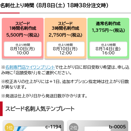
名刺仕上り時間 (
8月8日(土) 18時38分
注文時)
スピード
スピード
通常名刺作成
1時間名刺作成
3時間名刺作成
1,375円～
(税込)
5,500円～
(税込)
2,750円～
(税込)
仕上り時間
仕上り時間
仕上り時間
8月10日(月)
8月10日(月)
8月14日(金)
10:00
12:00
16:00
※
名刺専門店ケイワンプリント
で仕上がり日に即日受取り希望は、申し込
み時に「店頭受取り」をご選択ください。
※校正ありの仕上がりには+1日、追加オプション指定時は仕上がり日数
が異なります。
※発送は仕上がり日から発送日数がかかります。
スピード名刺人気テンプレート
c-1194
b-0005
1位
2位