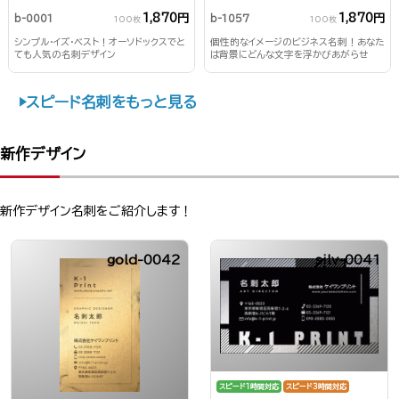
1,870円
1,870円
b-0001
b-1057
100枚
100枚
シンプル・イズ・ベスト！オーソドックスでと
個性的なイメージのビジネス名刺！あなた
ても人気の名刺デザイン
は背景にどんな文字を浮かびあがらせ
る？！
スピード名刺をもっと見る
新作デザイン
新作デザイン名刺をご紹介します！
gold-0042
silv-0041
スピード1時間対応
スピード3時間対応