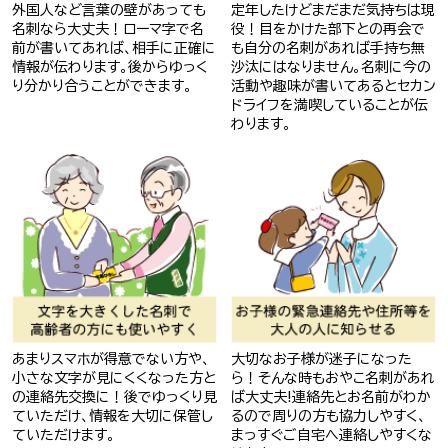
外国人など言葉の壁があっても
定年したけどまだまだ気持ちは現
名刺なら大丈夫！ローマ字で名
役！目をかけた部下との再会で
前が書いてあれば、相手に正確に
も自分の名刺があれば手持ち無
情報が伝わります。後からゆっく
沙汰にはなりません。名刺に今の
り分かり合うことができます。
活動や趣味が書いてあるとセカン
ドライフを満喫していることが伝
わります。
あまりスマホが得意でない方や、
大切なお子様が迷子になった
小さな文字が見にくくなった方と
ら！そんな時もおやこ名刺があれ
の連絡先交換に！後でゆっくり見
ば大丈夫!連絡先とお名前がわか
ていただけ、情報を大切に保管し
るので周りの方も協力しやすく、
ていただけます。
まっすぐご自宅へ連絡しやすくな