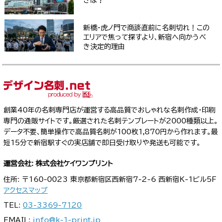
新橋・虎ノ門で商談直前に名刺切れ！この
エリアで焦って探すより、新宿へ向かうべ
き決定的理由
創業40年の名刺専門店が運営する高品質でおしゃれな名刺作成・印刷
専門の通販サイトです。厳選された名刺テンプレートが2000種類以上。
データ不要、簡単操作で高品質名刺が100枚1,870円から作れます。最
短15分で新宿駅すぐの実店舗で即日受け取りや発送も可能です。
運営会社: 株式会社ケイワンプリント
住所: 〒160-0023 東京都新宿区西新宿7-2-6 西新宿K-1ビル5F
アクセスマップ
TEL:
03-3369-7120
EMAIL:
info@k-1-print.jp