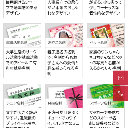
使用頂けるシャー
人事業向けの柔ら
が光る、少し尖って
プで清潔感のある
かい印象のおしゃ
少しユーモラスな
デザイン
れなデザイン
個性的なデザイン
大学生活のサーク
親子連名の名刺
家族のワンちゃん
ル活動や就職活動
で、名刺からもお
ネコちゃんなどペッ
でのアピールに有
子さんへの愛情と
トの写真と名前が
利な就勝名刺
絆を感じられる名
入るかわいい名刺
刺
文字が大きく読み
正方形が目を引く
サッカーや野球な
やすい。退職後の
キュートでカワイ
どのスポーツ名
プライベート用や、
イ、少し小さなミニ
刺。背番号などで