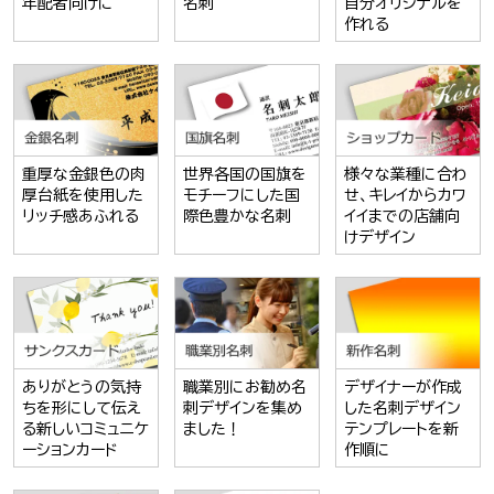
年配者向けに
名刺
自分オリジナルを
作れる
重厚な金銀色の肉
世界各国の国旗を
様々な業種に合わ
厚台紙を使用した
モチーフにした国
せ、キレイからカワ
リッチ感あふれる
際色豊かな名刺
イイまでの店舗向
けデザイン
ありがとうの気持
職業別にお勧め名
デザイナーが作成
ちを形にして伝え
刺デザインを集め
した名刺デザイン
る新しいコミュニケ
ました！
テンプレートを新
ーションカード
作順に