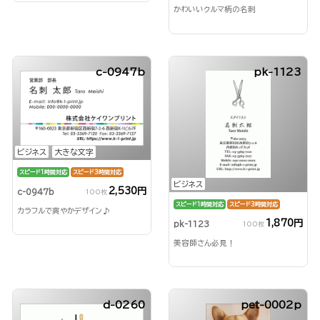
かわいいクルマ柄の名刺
c-0947b
pk-1123
ビジネス
大きな文字
スピード1時間対応
スピード3時間対応
ビジネス
2,530円
c-0947b
100枚
スピード1時間対応
スピード3時間対応
カラフルで爽やかデザイン♪
1,870円
pk-1123
100枚
美容師さん必見！
d-0260
pet-0002p