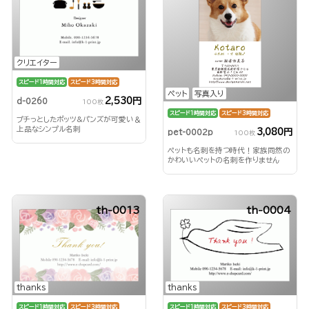
クリエイター
スピード1時間対応
スピード3時間対応
ペット
写真入り
2,530円
d-0260
100枚
スピード1時間対応
スピード3時間対応
プチっとしたポッツ&パンズが可愛い＆
上品なシンプル名刺
3,080円
pet-0002p
100枚
ペットも名刺を持つ時代！家族同然の
かわいいペットの名刺を作りません
か？
th-0013
th-0004
thanks
thanks
スピード1時間対応
スピード3時間対応
スピード1時間対応
スピード3時間対応