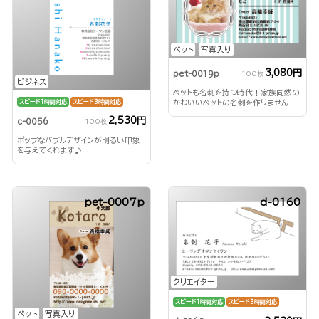
ペット
写真入り
3,080円
pet-0019p
100枚
ビジネス
ペットも名刺を持つ時代！家族同然の
かわいいペットの名刺を作りません
スピード1時間対応
スピード3時間対応
か？
2,530円
c-0056
100枚
ポップなバブルデザインが明るい印象
を与えてくれます♪
pet-0007p
d-0160
クリエイター
スピード1時間対応
スピード3時間対応
ペット
写真入り