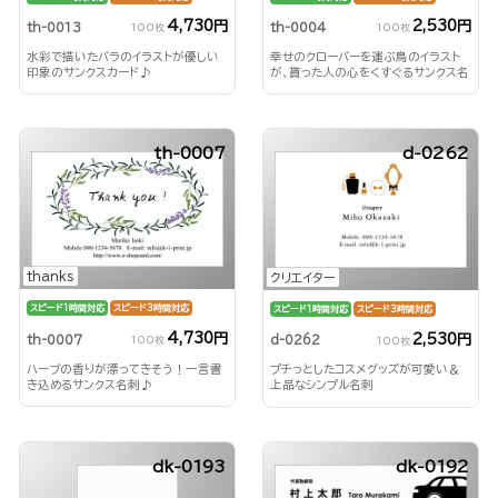
4,730円
2,530円
th-0013
th-0004
100枚
100枚
水彩で描いたバラのイラストが優しい
幸せのクローバーを運ぶ鳥のイラスト
印象のサンクスカード♪
が、貰った人の心をくすぐるサンクス名
刺♪
th-0007
d-0262
thanks
クリエイター
スピード1時間対応
スピード3時間対応
スピード1時間対応
スピード3時間対応
4,730円
2,530円
th-0007
d-0262
100枚
100枚
ハーブの香りが漂ってきそう！一言書
プチっとしたコスメグッズが可愛い＆
き込めるサンクス名刺♪
上品なシンプル名刺
dk-0193
dk-0192