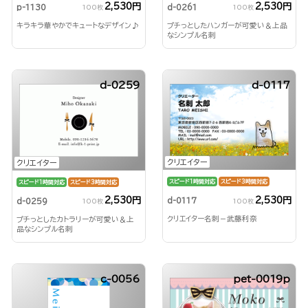
2,530円
2,530円
p-1130
d-0261
100枚
100枚
キラキラ華やかでキュートなデザイン♪
プチっとしたハンガーが可愛い＆上品
なシンプル名刺
d-0259
d-0117
クリエイター
クリエイター
スピード1時間対応
スピード3時間対応
スピード1時間対応
スピード3時間対応
2,530円
2,530円
d-0117
d-0259
100枚
100枚
クリエイター名刺－武藤利奈
プチっとしたカトラリーが可愛い＆上
品なシンプル名刺
c-0056
pet-0019p