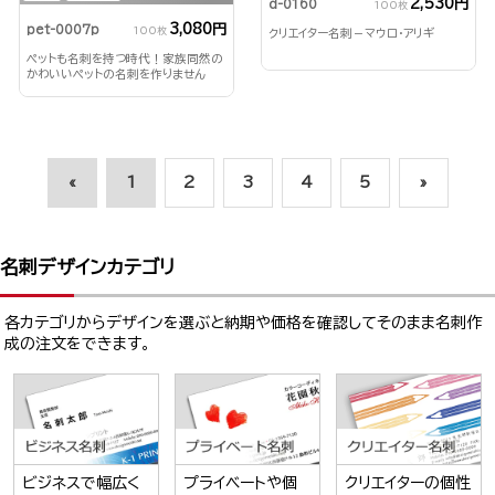
2,530円
d-0160
100枚
3,080円
pet-0007p
100枚
クリエイター名刺－マウロ・アリギ
ペットも名刺を持つ時代！家族同然の
かわいいペットの名刺を作りません
か？
«
1
2
3
4
5
»
名刺デザインカテゴリ
各カテゴリからデザインを選ぶと納期や価格を確認してそのまま名刺作
成の注文をできます。
ビジネスで幅広く
プライベートや個
クリエイターの個性