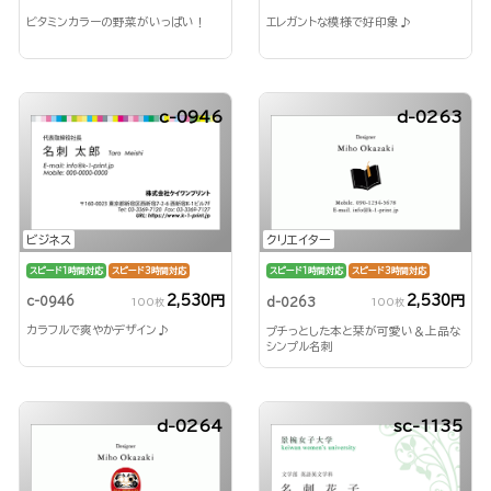
ビタミンカラーの野菜がいっぱい！
エレガントな模様で好印象♪
c-0946
d-0263
ビジネス
クリエイター
スピード1時間対応
スピード3時間対応
スピード1時間対応
スピード3時間対応
2,530円
2,530円
c-0946
d-0263
100枚
100枚
カラフルで爽やかデザイン♪
プチっとした本と栞が可愛い＆上品な
シンプル名刺
d-0264
sc-1135