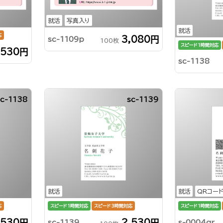
就活
写真入り
就活
応
3,080円
sc-1109p
100枚
スピード1時間対応
,530円
sc-1138
sc-1138
sc-1139
就活
就活
QRコー
応
スピード1時間対応
スピード3時間対応
スピード1時間対応
,530円
2,530円
sc-1139
s-0004qr