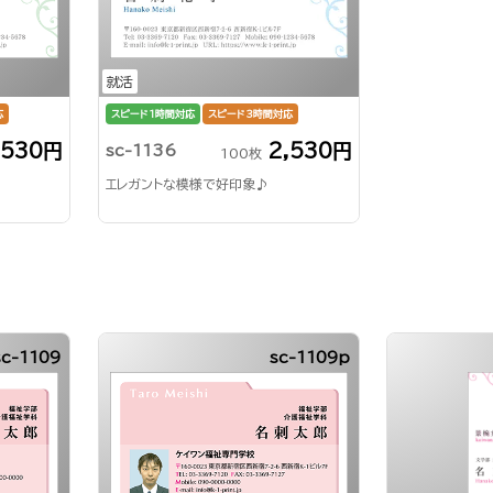
就活
応
スピード1時間対応
スピード3時間対応
,530円
2,530円
sc-1136
100枚
エレガントな模様で好印象♪
sc-1109
sc-1109p