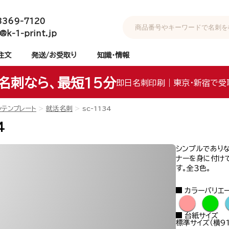
3369-7120
@k-1-print.jp
注文
発送/お受取り
知識・情報
名刺なら、最短15分
即日名刺印刷｜東京・新宿で受
ンテンプレート
就活名刺
sc-1134
4
シンプルであり
ナーを身に付け
す。全３色。
カラーバリエ
●
●
台紙サイズ
標準サイズ（横91