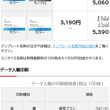
5,06
カラー
モノクロ
通常料金
3,190
3,190円
スピード料
2,20
～
5,39
カラー
カラー
テンプレート名刺の注文や詳細は、
テンプレート名刺作成の流れ
をご覧く
ださい。
ミニサイズ名刺は特殊裁断料が100枚あたり550円別途かかります。
データ入稿印刷
データ入稿の印刷価格表(税込 100枚)
印刷種別
価格
表
裏
通常プラン
スピード