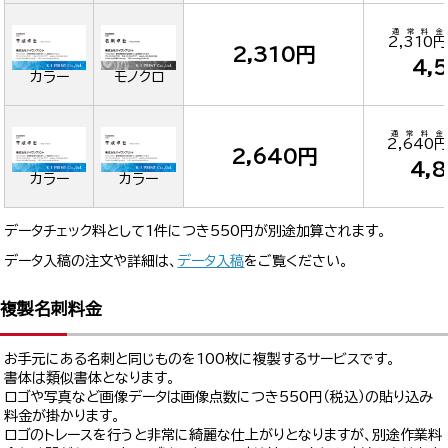
通常料金
2,310円
2,310円
4,
カラー
モノクロ
通常料金
2,640円
2,640円
4,
カラー
カラー
データチェック料として1件につき550円が別途加算されます。
データ入稿の注文や詳細は、
データ入稿
をご覧ください。
複製名刺料金
お手元にある名刺と同じものを100枚に複製するサービスです。
書体は類似書体となります。
ロゴや写真など画像データは画像点数につき550円（税込）の貼り込み
料金が掛かります。
ロゴのトレースを行うと非常に綺麗な仕上がりとなりますが、別途作業料