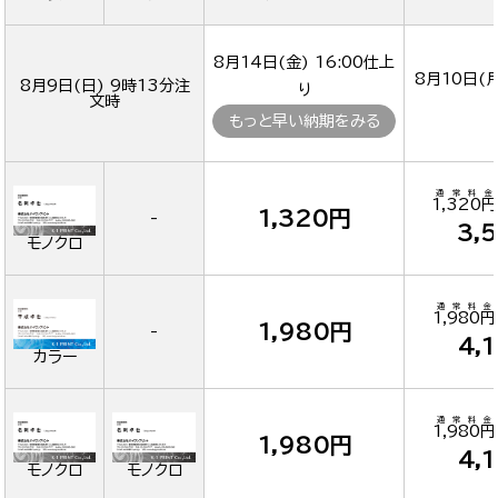
8月14日(金) 16:00
仕上
8月10日(月
8月9日(日) 9時13分
注
り
文時
もっと早い納期をみる
通常料金
1,320円
1,320円
-
3,
モノクロ
通常料金
1,980円
1,980円
-
4,
カラー
通常料金
1,980円
1,980円
4,
モノクロ
モノクロ