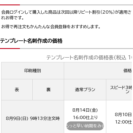
会員ログインして購入した商品は次回以降リピート割引（20％）が適用さ
れお得です。
お得で再注文もかんたんな会員登録をおすすめします。
テンプレート名刺作成の価格
テンプレート名刺作成の価格表(税込 1
印刷種別
価格
スピード3
表
裏
通常プラン
ン
8月14日(金)
8月10日
16:00
仕上り
8月9日(日) 9時13分
注文時
12:00
仕
もっと早い納期をみる