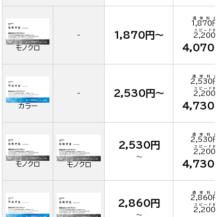
通常料金
1,870
スピード料
1,870円～
-
2,20
4,07
モノクロ
通常料
2,530
スピード料
2,530円～
-
2,20
4,73
カラー
通常料
2,530
2,530円
スピード料
2,20
～
4,73
モノクロ
モノクロ
通常料
2,860
2,860円
スピード料
2,20
～