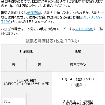
金と時間が必要です。ロゴはスキャンし貼り付ける安価な方法もあります
ので、詳しくは店舗スタッフにお問合せください。
複製名刺の注文は
新宿店舗
に名刺をお持ち込みになられるか、名刺を一
枚ご送付ください。送付の場合、お送りになる前にお電話(
03-3369-
7120
)をいただけるとスムーズです。
お急ぎの場合は、15分でお手元の名刺をコピーする
スキャン名刺
をご検
討ください。
複製名刺価格表(税込 100枚)
印刷種別
価格
表
裏
通常プラン
8月14日(金) 16:00
仕上がり日時
（
8月9日(日) 9時13分
注文例）
+3営業日
通常料金
データ作成料金
1,870円
+
3,300円