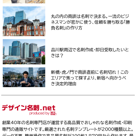
丸の内の商談は名刺で決まる。一流のビジ
ネスマンが密かに使う、信頼を勝ち取る「勝
負名刺」の作り方
品川駅周辺で名刺作成・即日受取したいと
きは？
新橋・虎ノ門で商談直前に名刺切れ！この
エリアで焦って探すより、新宿へ向かうべ
き決定的理由
創業40年の名刺専門店が運営する高品質でおしゃれな名刺作成・印刷
専門の通販サイトです。厳選された名刺テンプレートが2000種類以上。