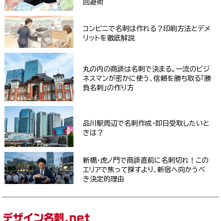
回避術
コンビニで名刺は作れる？印刷方法とデメ
リットを徹底解説
丸の内の商談は名刺で決まる。一流のビジ
ネスマンが密かに使う、信頼を勝ち取る「勝
負名刺」の作り方
品川駅周辺で名刺作成・即日受取したいと
きは？
新橋・虎ノ門で商談直前に名刺切れ！この
エリアで焦って探すより、新宿へ向かうべ
き決定的理由