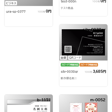
0円
test-000n
100枚
ビジネス
テスト商品
0円
ura-sp-0377
100枚
silv-0038qr
金銀
QRコード
スピード1時間対応
スピード3時間対応
3,685円
silv-0038qr
100枚
新作銀名刺！
b-1171
m-0052