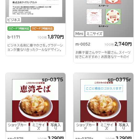
ビジネス
スピード1時間対応
スピード3時間対応
Mini
ミニサイズ
1,870円
b-1171
100枚
2,740円
m-0052
100枚
ビジネス名刺に華やかさを。グラデーシ
ョンが重なり合ったクールなデザイン。
お菓子屋さんやケーキ屋さん、スイーツ
好きにおすすめ！お洒落なケーキのイ
ラストとポップな色合いが魅力
sp-0375
sp-0375r
ショップカー
ミニサイ
写真入
ショップカー
ミニサイ
写真入
ド
ズ
り
ド
ズ
り
3,290円
3,290円
sp-0375
sp-0375r
100枚
100枚