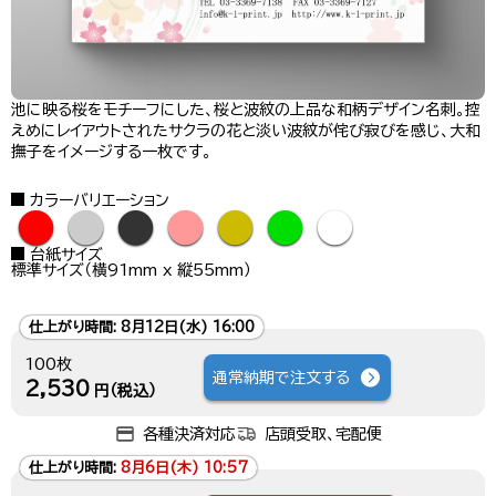
池に映る桜をモチーフにした、桜と波紋の上品な和柄デザイン名刺。控
えめにレイアウトされたサクラの花と淡い波紋が侘び寂びを感じ、大和
撫子をイメージする一枚です。
カラーバリエーション
●
●
●
●
●
●
●
台紙サイズ
標準サイズ（横91mm x 縦55mm）
仕上がり時間:
8月12日(水) 16:00
100枚
通常納期で注文する
2,530
円（税込）
各種決済対応
店頭受取、宅配便
仕上がり時間:
8月6日(木) 10:57