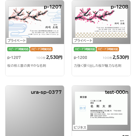
p-1207
p-1208
プライベート
プライベート
スピード1時間対応
スピード3時間対応
スピード1時間対応
スピード3時間対応
2,530円
2,530円
p-1207
p-1208
100枚
100枚
桜の枝と雲の爽やかな名刺
力強く張り出した桜が魅力な名刺
ura-sp-0377
test-000n
ビジネス