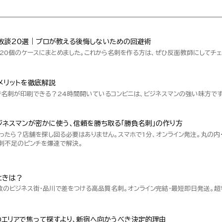
敗談20選｜プロが教える後悔しないための回避術
20個のケースにまとめました。これから名刺を作る方は、ぜひ反面教師にしてチェ
メリットを徹底解説
で名刺が印刷できる？24時間開いているコンビニは、ビジネスマンの強い味方です
ネスマンが密かに使う、信頼を勝ち取る「勝負名刺」の作り方
ったら？店舗を探し回る必要はありません。スマホで1分、オンライン発注。丸の内
刺不足のピンチを爆速で解決。
ときは？
数のビジネス街・品川で差をつける高品質名刺。オンライン完結・最短即日発送。
のエリアで焦って探すより、新宿へ向かうべき決定的理由