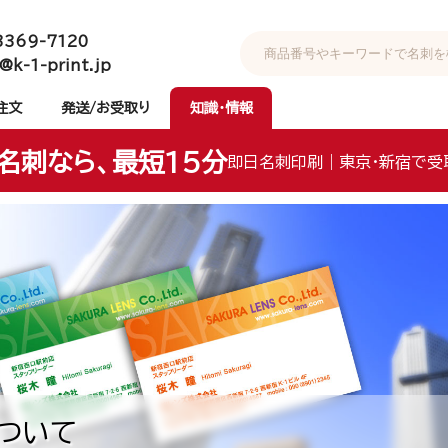
3369-7120
@k-1-print.jp
注文
発送/お受取り
知識・情報
名刺なら、最短15分
即日名刺印刷｜東京・新宿で受
ついて