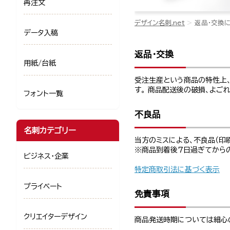
再注文
デザイン名刺.net
返品・交換
データ入稿
返品・交換
用紙/台紙
受注生産という商品の特性上、
す。 商品配送後の破損、よご
フォント一覧
不良品
名刺カテゴリー
当方のミスによる、不良品（印
※商品到着後７日過ぎてから
ビジネス・企業
特定商取引法に基づく表示
プライベート
免責事項
クリエイターデザイン
商品発送時期については細心