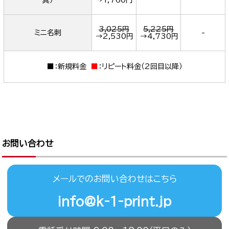
真）
→
1,760円
3,025円
5,225円
ミニ名刺
-
→
2,530円
→
4,730円
■
：新規料金
■
：リピート料金（2回目以降）
お問い合わせ
メールでのお問い合わせはこちら
info@k-1-print.jp