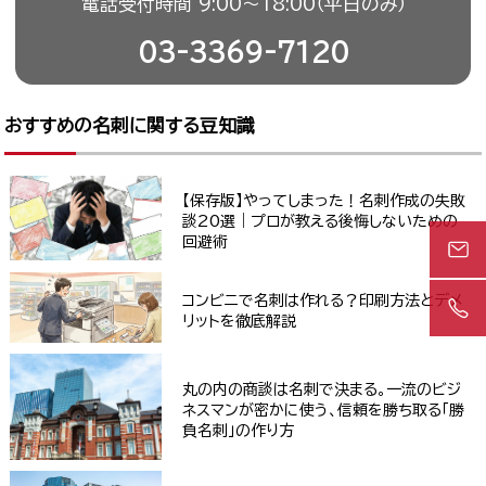
電話受付時間 9:00〜18:00（平日のみ）
03-3369-7120
おすすめの名刺に関する豆知識
【保存版】やってしまった！名刺作成の失敗
談20選｜プロが教える後悔しないための
回避術
コンビニで名刺は作れる？印刷方法とデメ
リットを徹底解説
丸の内の商談は名刺で決まる。一流のビジ
ネスマンが密かに使う、信頼を勝ち取る「勝
負名刺」の作り方