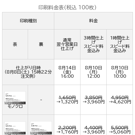
印刷料金表(税込 100枚)
印刷種別
料金
3時間仕上
1時間仕上
通常
げ
げ
表
裏
翌々営業日
スピード料
スピード料
仕上げ
金込み
金込み
仕上がり日時
8月14日
8月10日
8月10日
（
8月8日(土) 15時22分
(金)
(月)
(月)
注文例）
16:00
12:00
10:00
1,650円
3,850円
4,950円
-
→
1,320円
→
3,960円
→
4,620円
モノクロ
2,200円
4,400円
5,500円
→
1,760円
→
3,960円
→
5,060円