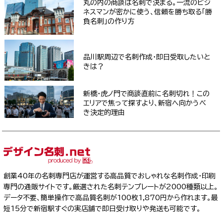
丸の内の商談は名刺で決まる。一流のビジ
ネスマンが密かに使う、信頼を勝ち取る「勝
負名刺」の作り方
品川駅周辺で名刺作成・即日受取したいと
きは？
新橋・虎ノ門で商談直前に名刺切れ！この
エリアで焦って探すより、新宿へ向かうべ
き決定的理由
創業40年の名刺専門店が運営する高品質でおしゃれな名刺作成・印刷
専門の通販サイトです。厳選された名刺テンプレートが2000種類以上。
データ不要、簡単操作で高品質名刺が100枚1,870円から作れます。最
短15分で新宿駅すぐの実店舗で即日受け取りや発送も可能です。