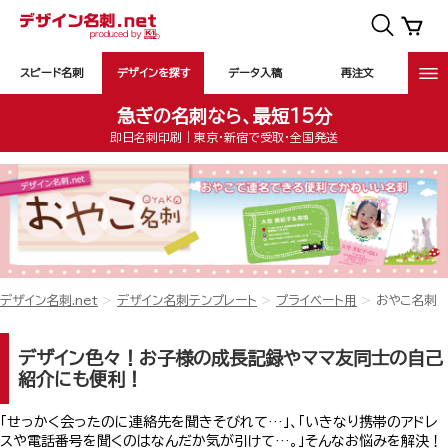
スピード名刺
デザインを探す
データ入稿
再注文
急ぎの名刺なら、最短15分
即日名刺印刷｜東京・新宿で受取・全国発送
デザイン名刺.net
デザイン名刺テンプレート
プライベート用
おやこ名刺
デザイン色々！お子様の成長記録やママ友同士の自己
紹介にも便利！
「せっかく会ったのに連絡先を聞きそびれて…」、「いきなり携帯のアドレ
スや電話番号を聞くのはなんだか気が引けて…。」そんなお悩みを解決！