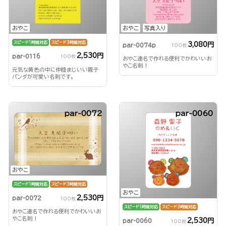
おやこ
おやこ
写真入り
スピード1時間対応
スピード3時間対応
3,080円
par-0074p
100枚
2,530円
par-0116
100枚
おやこ連名で作れる便利でかわいいお
やこ名刺！
元気な黄色の中に仲睦まじいい親子
パンダが可愛い名刺です。
par-0072
par-0060
おやこ
スピード1時間対応
スピード3時間対応
おやこ
2,530円
par-0072
100枚
スピード1時間対応
スピード3時間対応
おやこ連名で作れる便利でかわいいお
やこ名刺！
2,530円
par-0060
100枚