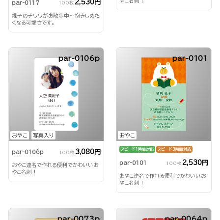
やこ名刺！
2,530円
par-0117
100枚
親子のチワワがお散歩中～抱きしめた
くなる可愛さです。
par-0106p
par-0101
おやこ
写真入り
おやこ
スピード1時間対応
スピード3時間対応
3,080円
par-0106p
100枚
2,530円
par-0101
100枚
おやこ連名で作れる便利でかわいいお
やこ名刺！
おやこ連名で作れる便利でかわいいお
やこ名刺！
par-0073p
par-0064p