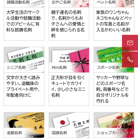
大学生活のサーク
親子連名の名刺
家族のワンちゃん
ル活動や就職活動
で、名刺からもお
ネコちゃんなどペッ
でのアピールに有
子さんへの愛情と
トの写真と名前が
利な就勝名刺
絆を感じられる名
入るかわいい名刺
刺
文字が大きく読み
正方形が目を引く
サッカーや野球な
やすい。退職後の
キュートでカワイ
どのスポーツ名
プライベート用や、
イ、少し小さなミニ
刺。背番号などで
年配者向けに
名刺
自分オリジナルを
作れる