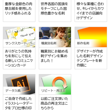
重厚な金銀色の肉
世界各国の国旗を
様々な業種に合わ
厚台紙を使用した
モチーフにした国
せ、キレイからカワ
リッチ感あふれる
際色豊かな名刺
イイまでの店舗向
けデザイン
ありがとうの気持
職業別にお勧め名
デザイナーが作成
ちを形にして伝え
刺デザインを集め
した名刺デザイン
る新しいコミュニケ
ました！
テンプレートを新
ーションカード
作順に
ご自身で作成した
以前ご注文頂いた
イラストレータデー
商品の再注文はこ
タをプロ仕様の印
ちらから