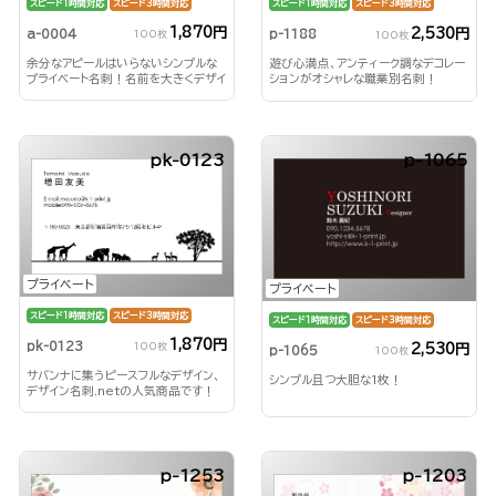
スピード1時間対応
スピード3時間対応
スピード1時間対応
スピード3時間対応
1,870円
2,530円
a-0004
p-1188
100枚
100枚
余分なアピールはいらないシンプルな
遊び心満点、アンティーク調なデコレー
プライベート名刺！名前を大きくデザイ
ションがオシャレな職業別名刺！
ンして印象付ける！
pk-0123
p-1065
プライベート
プライベート
スピード1時間対応
スピード3時間対応
スピード1時間対応
スピード3時間対応
1,870円
pk-0123
100枚
2,530円
p-1065
100枚
サバンナに集うピースフルなデザイン、
シンプル且つ大胆な1枚！
デザイン名刺.netの人気商品です！
p-1253
p-1203