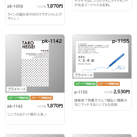
キラキラなピンクのラメにダイヤモンド
が光るゴージャスな名刺。
1,870円
pk-1059
100枚
ラインの組み合わせだけでオシャレにデ
ザイン！
pk-1142
p-1155
プライベート
スピード1時間対応
スピード3時間対応
プライベート
2,530円
p-1155
100枚
スピード1時間対応
スピード3時間対応
建築家？物書きさん？幅弘い職業の
方にマッチするシンプルな名刺
1,870円
pk-1142
100枚
シンプルなドット柄が人気！