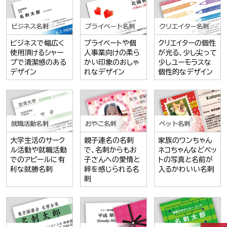
ビジネスで幅広く
プライベートや個
クリエイターの個性
使用頂けるシャー
人事業向けの柔ら
が光る、少し尖って
プで清潔感のある
かい印象のおしゃ
少しユーモラスな
デザイン
れなデザイン
個性的なデザイン
大学生活のサーク
親子連名の名刺
家族のワンちゃん
ル活動や就職活動
で、名刺からもお
ネコちゃんなどペッ
でのアピールに有
子さんへの愛情と
トの写真と名前が
利な就勝名刺
絆を感じられる名
入るかわいい名刺
刺