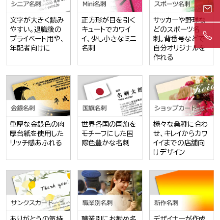
文字が大きく読み
正方形が目を引く
サッカーや野球な
やすい。退職後の
キュートでカワイ
どのスポーツ名
プライベート用や、
イ、少し小さなミニ
刺。背番号などで
年配者向けに
名刺
自分オリジナルを
作れる
重厚な金銀色の肉
世界各国の国旗を
様々な業種に合わ
厚台紙を使用した
モチーフにした国
せ、キレイからカワ
リッチ感あふれる
際色豊かな名刺
イイまでの店舗向
けデザイン
ありがとうの気持
職業別にお勧め名
デザイナーが作成