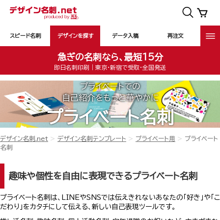
スピード名刺
デザインを探す
データ入稿
再注文
急ぎの名刺なら、最短15分
即日名刺印刷｜東京・新宿で受取・全国発送
プライベートでの
自己紹介をもっと華やかに
プライベート名刺
デザイン名刺.net
デザイン名刺テンプレート
プライベート用
プライベート
名刺
趣味や個性を自由に表現できるプライベート名刺
プライベート名刺は、LINEやSNSでは伝えきれないあなたの「好き」や「こ
だわり」をカタチにして伝える、新しい自己表現ツールです。