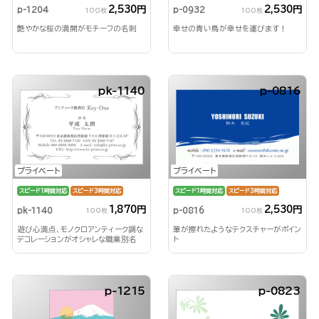
2,530円
2,530円
p-1204
p-0932
100枚
100枚
艶やかな桜の満開がモチーフの名刺
幸せの青い鳥が幸せを運びます！
pk-1140
p-0816
プライベート
プライベート
スピード1時間対応
スピード3時間対応
スピード1時間対応
スピード3時間対応
2,530円
1,870円
p-0816
pk-1140
100枚
100枚
筆が擦れたようなテクスチャーがポイン
遊び心満点、モノクロアンティーク調な
ト
デコレーションがオシャレな職業別名
刺！
p-1215
p-0823