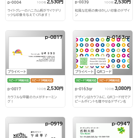
2,530円
2,530円
p-0839
p-0004
100枚
100枚
和風な花柄の奥ゆかしい印象のデザイ
ライトグレーのハニカム柄がサイケデリ
ン
ックな印象を与えてくれます！
p-0817
p-0163qr
プライベート
QRコード
プライベート
スピード1時間対応
スピード3時間対応
スピード1時間対応
スピード3時間対応
3,080円
2,530円
p-0163qr
p-0817
100枚
100枚
デザインはカラフルに、QRコード付でア
カラフルな甲羅のカメがチャーミン
ピールポイントも増やせるデザイン名
グ！
刺！
p-0919
p-0947