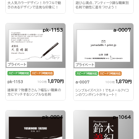
大人気カラーデザイン！カラフルで動
遊び心満点、アンティーク調な職業別
きのあるデザインで活発な印象に！
名刺で個性に差をつけよう！
pk-1153
a-0007
プライベート
プライベート
スピード1時間対応
スピード3時間対応
スピード1時間対応
スピード3時間対応
1,870円
1,870円
pk-1153
a-0007
100枚
100枚
建築家？物書きさん？幅弘い職業の
シンプルイズベスト！でもメールアイコ
方にマッチするシンプルな名刺
ンのワンポイントがキュート！
pk-0804
p-1064