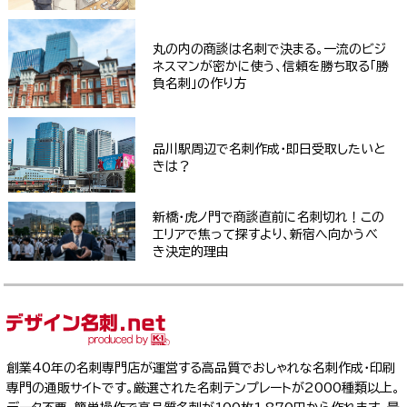
丸の内の商談は名刺で決まる。一流のビジ
ネスマンが密かに使う、信頼を勝ち取る「勝
負名刺」の作り方
品川駅周辺で名刺作成・即日受取したいと
きは？
新橋・虎ノ門で商談直前に名刺切れ！この
エリアで焦って探すより、新宿へ向かうべ
き決定的理由
創業40年の名刺専門店が運営する高品質でおしゃれな名刺作成・印刷
専門の通販サイトです。厳選された名刺テンプレートが2000種類以上。