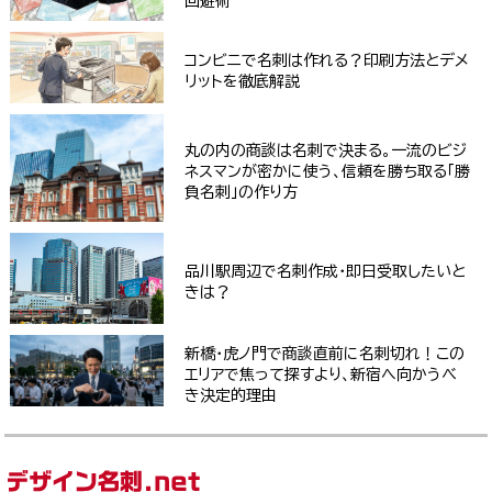
回避術
コンビニで名刺は作れる？印刷方法とデメ
リットを徹底解説
丸の内の商談は名刺で決まる。一流のビジ
ネスマンが密かに使う、信頼を勝ち取る「勝
負名刺」の作り方
品川駅周辺で名刺作成・即日受取したいと
きは？
新橋・虎ノ門で商談直前に名刺切れ！この
エリアで焦って探すより、新宿へ向かうべ
き決定的理由