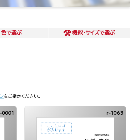
色
で選ぶ
機能・サイズ
で選ぶ
ン
をご指定ください。
-0001
r-1063