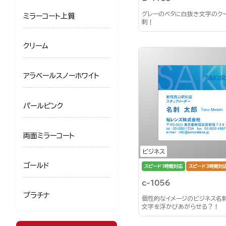
グレーのベタに白抜き文字のク
ミラーコート上質
刺！
クリーム
アラベールスノーホワイト
パールピンク
両面ミラーコート
ビジネス
ゴールド
スピード1時間対応
スピード3時間対
c-1056
プラチナ
個性的なイメージのビジネス名
文字を浮かびあがらせる？！