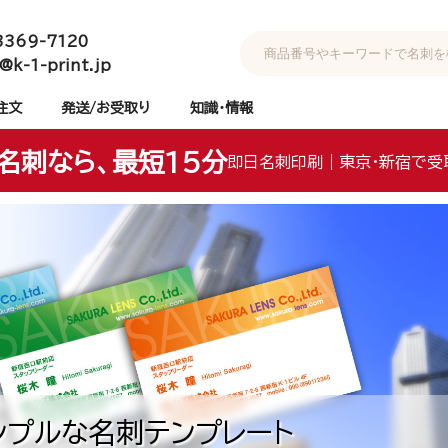
3369-7120
@k-1-print.jp
注文
発送/お受取り
知識・情報
名刺なら、最短15分
即日名刺印刷｜東京・新宿で受
ンプルな名刺テンプレート