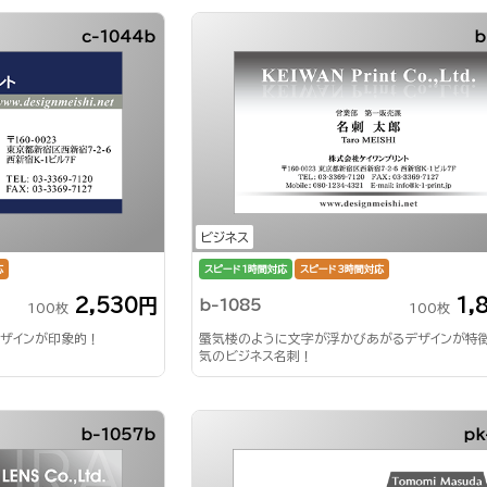
c-1044b
b
ビジネス
応
スピード1時間対応
スピード3時間対応
2,530円
1,
b-1085
100枚
100枚
ザインが印象的！
蜃気楼のように文字が浮かびあがるデザインが特
気のビジネス名刺！
b-1057b
pk