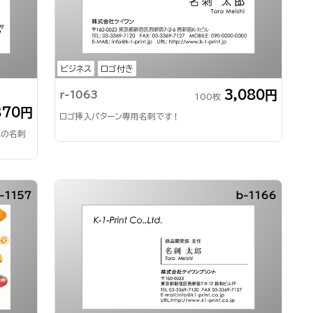
ビジネス
ロゴ付き
3,080円
r-1063
100枚
870円
ロゴ挿入パターン専用名刺です！
気の名刺
-1157
b-1166