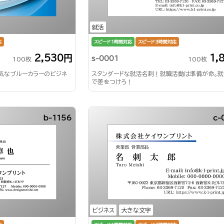
就活
応
スピード1時間対応
スピード3時間対応
2,530円
1,
s-0001
100枚
100枚
気なブルーカラーのビジネ
スタンダードな就活名刺！就職活動は準備が命。
で差をつけろ！
b-1156
c-
ビジネス
大きな文字