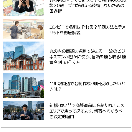
【保存版】やってしまった！名刺作成の失敗
談20選｜プロが教える後悔しないための
回避術
コンビニで名刺は作れる？印刷方法とデメ
リットを徹底解説
丸の内の商談は名刺で決まる。一流のビジ
ネスマンが密かに使う、信頼を勝ち取る「勝
負名刺」の作り方
品川駅周辺で名刺作成・即日受取したいと
きは？
新橋・虎ノ門で商談直前に名刺切れ！この
エリアで焦って探すより、新宿へ向かうべ
き決定的理由