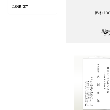
免税取引き
価格/10
最短
プラ