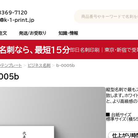
3369-7120
@k-1-print.jp
注文
発送/お受取り
知識・情報
名刺なら、最短15分
即日名刺印刷｜東京・新宿で受
ンテンプレート
ビジネス名刺
b-0005b
005b
縦型名刺で最も
致します。ホワイ
と、より高級感
台紙サイズ
標準サイズ（横55
仕上がり時