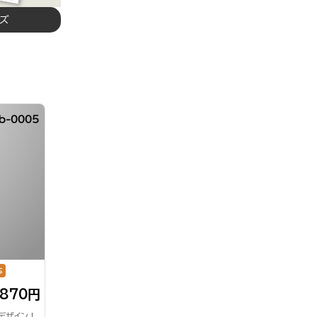
イズ
b-0005
応
,870円
デザイン！