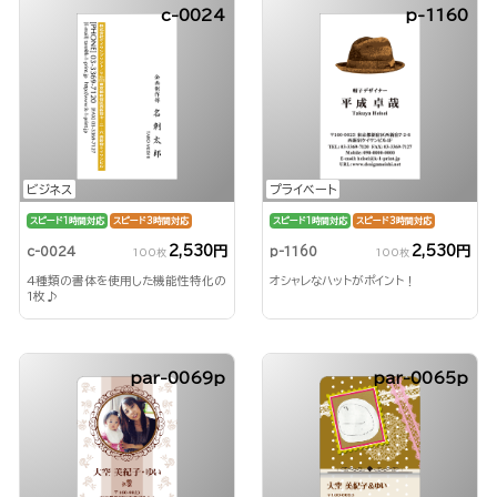
c-0024
p-1160
ビジネス
プライベート
スピード1時間対応
スピード3時間対応
スピード1時間対応
スピード3時間対応
2,530円
2,530円
c-0024
p-1160
100枚
100枚
4種類の書体を使用した機能性特化の
オシャレなハットがポイント！
1枚♪
par-0069p
par-0065p