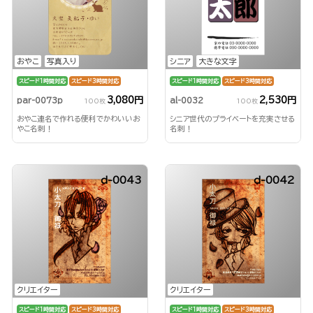
おやこ
写真入り
シニア
大きな文字
スピード1時間対応
スピード3時間対応
スピード1時間対応
スピード3時間対応
3,080円
2,530円
par-0073p
al-0032
100枚
100枚
おやこ連名で作れる便利でかわいいお
シニア世代のプライベートを充実させる
やこ名刺！
名刺！
d-0043
d-0042
クリエイター
クリエイター
スピード1時間対応
スピード3時間対応
スピード1時間対応
スピード3時間対応