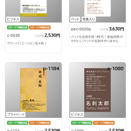
ビジネス
ペット
写真入り
スピード1時間対応
スピード3時間対応
3,630円
pec-0020p
100枚
2,530円
c-0036
100枚
ペットも名刺を持つ時代！家族同然の
かわいいペットの名刺を作りません
カラーバリエーション全4色！
か？
p-1184
c-1080
プライベート
ビジネス
スピード1時間対応
スピード3時間対応
スピード1時間対応
スピード3時間対応
2,530円
2,530円
p-1184
c-1080