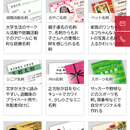
大学生活のサーク
親子連名の名刺
家族のワンちゃん
ル活動や就職活動
で、名刺からもお
ネコちゃんなどペッ
でのアピールに有
子さんへの愛情と
トの写真と名前が
利な就勝名刺
絆を感じられる名
入るかわいい名刺
刺
文字が大きく読み
正方形が目を引く
サッカーや野球な
やすい。退職後の
キュートでカワイ
どのスポーツ名
プライベート用や、
イ、少し小さなミニ
刺。背番号などで
年配者向けに
名刺
自分オリジナルを
作れる