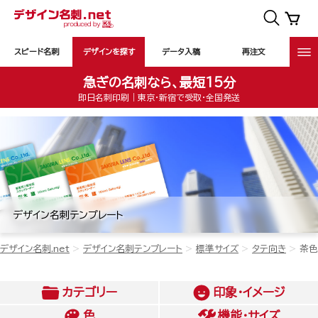
スピード名刺
デザインを探す
データ入稿
再注文
急ぎの名刺なら、最短15分
即日名刺印刷｜東京・新宿で受取・全国発送
デザイン名刺テンプレート
デザイン名刺.net
デザイン名刺テンプレート
標準サイズ
タテ向き
茶色
カテゴリー
印象・イメージ
色
機能・サイズ