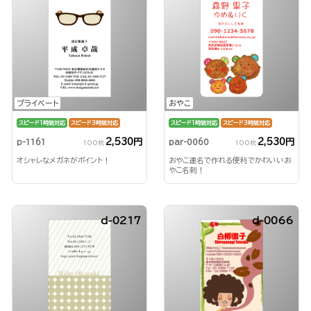
プライベート
おやこ
スピード1時間対応
スピード3時間対応
スピード1時間対応
スピード3時間対応
2,530円
2,530円
p-1161
par-0060
100枚
100枚
オシャレなメガネがポイント！
おやこ連名で作れる便利でかわいいお
やこ名刺！
d-0217
d-0066