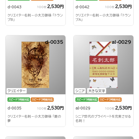
2,530円
2,530円
d-0043
d-0042
100枚
100枚
クリエイター名刺－小太刀御禄 「トラン
クリエイター名刺－小太刀御禄 「トラン
プB」
プA」
d-0035
al-0029
クリエイター
シニア
大きな文字
スピード1時間対応
スピード3時間対応
スピード1時間対応
スピード3時間対応
2,530円
2,530円
d-0035
al-0029
100枚
100枚
クリエイター名刺－小太刀御禄 「鹿の
シニア世代のプライベートを充実させる
夢
名刺！