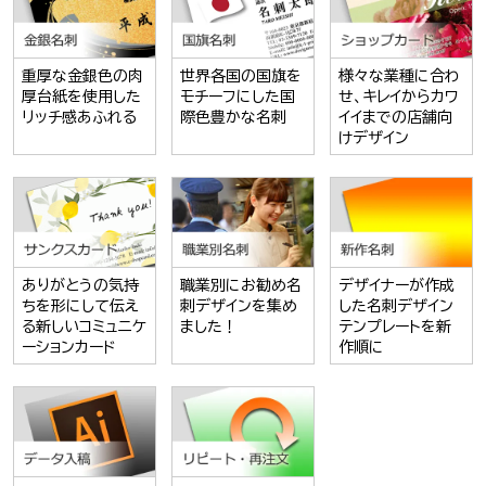
重厚な金銀色の肉
世界各国の国旗を
様々な業種に合わ
厚台紙を使用した
モチーフにした国
せ、キレイからカワ
リッチ感あふれる
際色豊かな名刺
イイまでの店舗向
けデザイン
ありがとうの気持
職業別にお勧め名
デザイナーが作成
ちを形にして伝え
刺デザインを集め
した名刺デザイン
る新しいコミュニケ
ました！
テンプレートを新
ーションカード
作順に