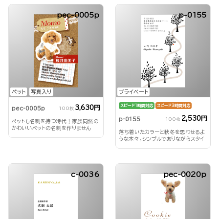
pec-0005p
p-0155
ペット
写真入り
プライベート
スピード1時間対応
スピード3時間対応
3,630円
pec-0005p
100枚
2,530円
p-0155
100枚
ペットも名刺を持つ時代！家族同然の
かわいいペットの名刺を作りません
落ち着いたカラーと秋冬を思わせるよ
か？
うな木々。シンプルでありながらスタイ
リッシュ！
c-0036
pec-0020p