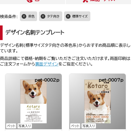
検索条件:
茶色
タテ向き
標準サイズ
デザイン名刺テンプレート
デザイン名刺(標準サイズタテ向きの茶色系)からおすすめ商品順に表示し
ています。
商品詳細にて価格・納期をご覧いただきご注文いただけます。両面印刷は
ご注文フォームから
裏面デザイン
をご指定ください。
pet-0002p
pet-0007p
ペット
写真入り
ペット
写真入り