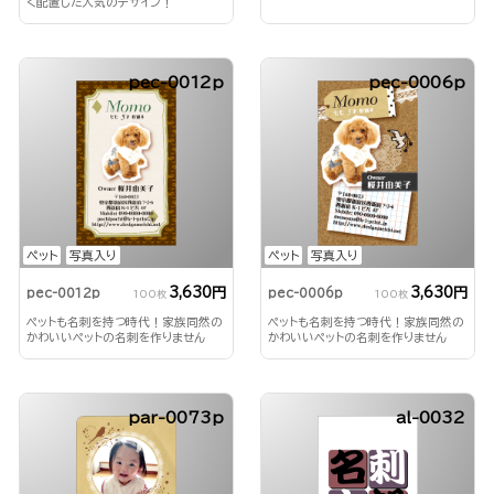
く配置した人気のデザイン！
pec-0012p
pec-0006p
ペット
写真入り
ペット
写真入り
3,630円
3,630円
pec-0012p
pec-0006p
100枚
100枚
ペットも名刺を持つ時代！家族同然の
ペットも名刺を持つ時代！家族同然の
かわいいペットの名刺を作りません
かわいいペットの名刺を作りません
か？
か？
par-0073p
al-0032