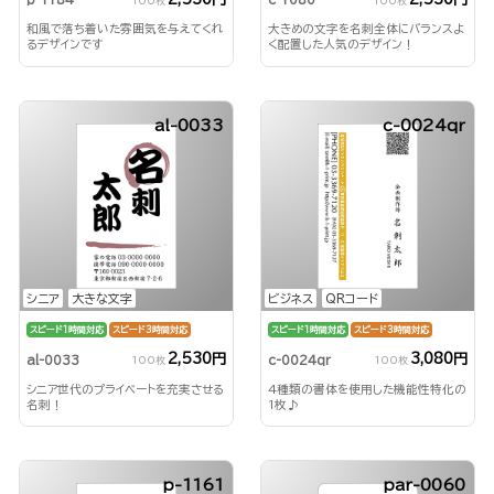
100枚
100枚
和風で落ち着いた雰囲気を与えてくれ
大きめの文字を名刺全体にバランスよ
るデザインです
く配置した人気のデザイン！
al-0033
c-0024qr
シニア
大きな文字
ビジネス
QRコード
スピード1時間対応
スピード3時間対応
スピード1時間対応
スピード3時間対応
2,530円
3,080円
al-0033
c-0024qr
100枚
100枚
シニア世代のプライベートを充実させる
4種類の書体を使用した機能性特化の
名刺！
1枚♪
p-1161
par-0060