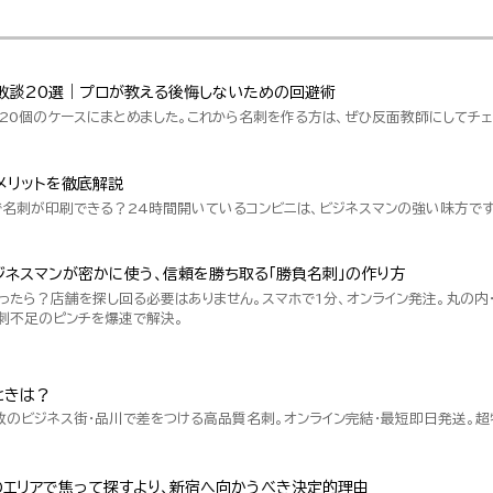
敗談20選｜プロが教える後悔しないための回避術
20個のケースにまとめました。これから名刺を作る方は、ぜひ反面教師にしてチェ
メリットを徹底解説
で名刺が印刷できる？24時間開いているコンビニは、ビジネスマンの強い味方です
ネスマンが密かに使う、信頼を勝ち取る「勝負名刺」の作り方
ったら？店舗を探し回る必要はありません。スマホで1分、オンライン発注。丸の内
刺不足のピンチを爆速で解決。
ときは？
数のビジネス街・品川で差をつける高品質名刺。オンライン完結・最短即日発送。
のエリアで焦って探すより、新宿へ向かうべき決定的理由