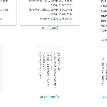
ura-free3
ur
ura-free4v
ur