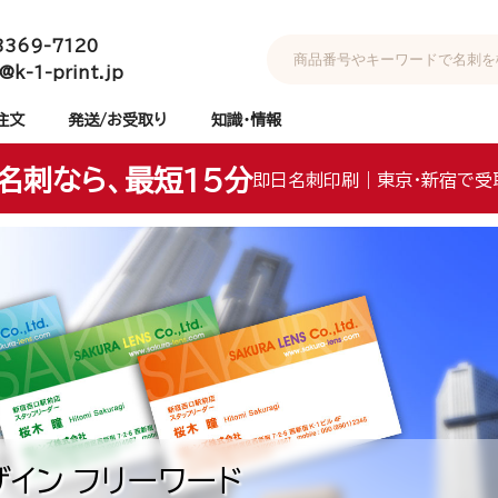
3369-7120
@k-1-print.jp
注文
発送/お受取り
知識・情報
名刺なら、最短15分
即日名刺印刷｜東京・新宿で受
イン フリーワード