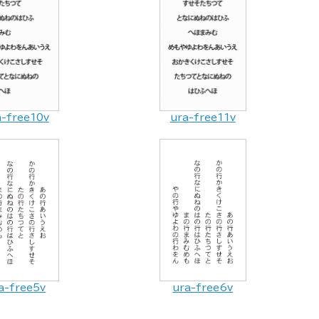
a-free10v
ura-free11v
a-free5v
ura-free6v