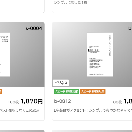
シンプルに整った1枚！
s-0004
b
ビジネス
応
スピード1時間対応
スピード3時間対応
1,870円
1,
b-0812
100枚
100枚
sベストを狙うならこの就活
L字装飾がアクセント！シンプルで爽やかな名刺で