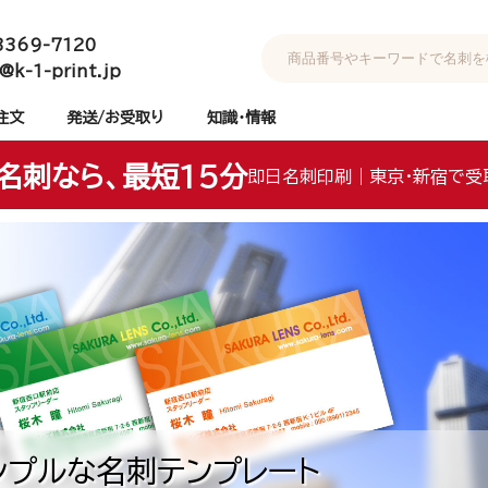
3369-7120
@k-1-print.jp
注文
発送/お受取り
知識・情報
名刺なら、最短15分
即日名刺印刷｜東京・新宿で受
ンプルな名刺テンプレート