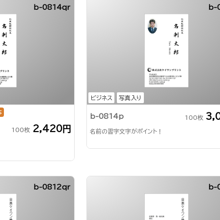
b-0814qr
b-
ビジネス
写真入り
応
3,
b-0814p
100枚
2,420円
100枚
名前の習字文字がポイント！
b-0812qr
b-