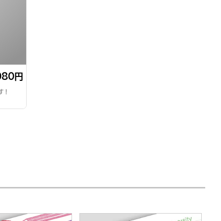
080円
す！