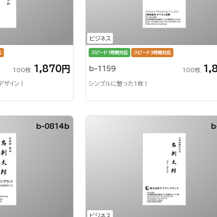
ビジネス
応
スピード1時間対応
スピード3時間対応
1,870円
1,
b-1159
100枚
100枚
デザイン！
シンプルに整った1枚！
b-0814b
b
ビジネス