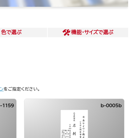
色
で選ぶ
機能・サイズ
で選ぶ
ン
をご指定ください。
-1159
b-0005b