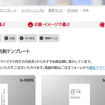
刺テンプレート
スッキリ・シンプル
標準サイズ
タテ向き
白色
選ぶ
印象・イメージ
で選ぶ
白色
タテ向き
標準サイズ
名刺テンプレート
準サイズタテ向きの白色系)からおすすめ商品順に表示しています。
覧いただきご注文いただけます。両面印刷はご注文フォームから
裏面デザイ
b-0005
b