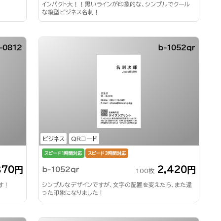
インパクト大！！黒いラインが印象的な、シンプルでクール
な縦型ビジネス名刺！
-0812
b-1052qr
ビジネス
QRコード
スピード1時間対応
スピード3時間対応
870円
2,420円
b-1052qr
100枚
す！
シンプルなデザインですが、文字の配置を変えたら、また違
った印象になりました！