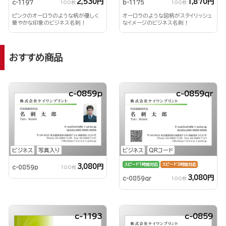
2,530円
1,870円
c-1197
b-1175
100枚
100枚
ピンクのオーロラのような柄が優しく
オーロラのような図柄がスタイリッシュ
華やかな印象のビジネス名刺！
なイメージのビジネス名刺！
おすすめ商品
c-0859p
c-0859qr
ビジネス
写真入り
ビジネス
QRコード
スピード1時間対応
スピード3時間対応
3,080円
c-0859p
100枚
3,080円
c-0859qr
100枚
c-1193
c-0859