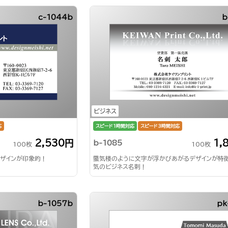
c-1044b
b
ビジネス
応
スピード1時間対応
スピード3時間対応
2,530円
1,
b-1085
100枚
100枚
ザインが印象的！
蜃気楼のように文字が浮かびあがるデザインが特
気のビジネス名刺！
b-1057b
pk