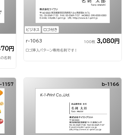
ビジネス
ロゴ付き
3,080円
r-1063
100枚
870円
ロゴ挿入パターン専用名刺です！
気の名刺
-1157
b-1166