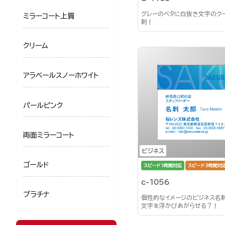
グレーのベタに白抜き文字のク
ミラーコート上質
刺！
クリーム
アラベールスノーホワイト
パールピンク
両面ミラーコート
ビジネス
ゴールド
スピード1時間対応
スピード3時間対
c-1056
プラチナ
個性的なイメージのビジネス名
文字を浮かびあがらせる？！