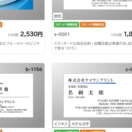
就活
応
スピード1時間対応
スピード3時間対応
2,530円
1,
s-0001
100枚
100枚
気なブルーカラーのビジネ
スタンダードな就活名刺！就職活動は準備が命。
で差をつけろ！
b-1156
c-
ビジネス
大きな文字