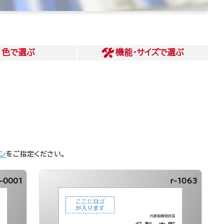
色
で選ぶ
機能・サイズ
で選ぶ
ン
をご指定ください。
-0001
r-1063