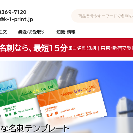
3369-7120
@k-1-print.jp
注文
発送/お受取り
知識・情報
名刺なら、最短15分
即日名刺印刷｜東京・新宿で受
な名刺テンプレート