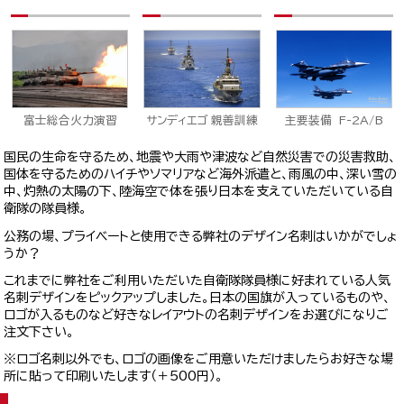
サンディエゴ 親善訓練
富士総合火力演習
主要装備 F-2A/B
国民の生命を守るため、地震や大雨や津波など自然災害での災害救助、
国体を守るためのハイチやソマリアなど海外派遣と、雨風の中、深い雪の
中、灼熱の太陽の下、陸海空で体を張り日本を支えていただいている自
衛隊の隊員様。
公務の場、プライベートと使用できる弊社のデザイン名刺はいかがでしょ
うか？
これまでに弊社をご利用いただいた自衛隊隊員様に好まれている人気
名刺デザインをピックアップしました。日本の国旗が入っているものや、
ロゴが入るものなど好きなレイアウトの名刺デザインをお選びになりご
注文下さい。
※ロゴ名刺以外でも、ロゴの画像をご用意いただけましたらお好きな場
所に貼って印刷いたします（＋500円）。