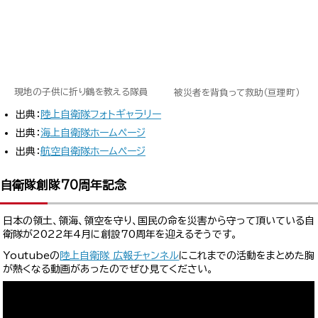
現地の子供に折り鶴を教える隊員
被災者を背負って救助（亘理町）
出典：
陸上自衛隊フォトギャラリー
出典：
海上自衛隊ホームページ
出典：
航空自衛隊ホームページ
自衛隊創隊70周年記念
日本の領土、領海、領空を守り、国民の命を災害から守って頂いている自
衛隊が2022年4月に創設70周年を迎えるそうです。
Youtubeの
陸上自衛隊 広報チャンネル
にこれまでの活動をまとめた胸
が熱くなる動画があったのでぜひ見てください。