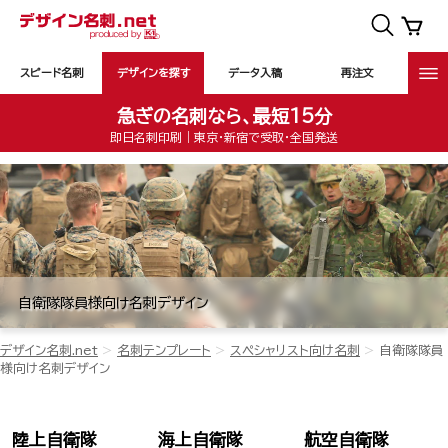
スピード名刺
デザインを探す
データ入稿
再注文
急ぎの名刺なら、最短15分
即日名刺印刷｜東京・新宿で受取・全国発送
自衛隊隊員様向け名刺デザイン
デザイン名刺.net
名刺テンプレート
スペシャリスト向け名刺
自衛隊隊員
様向け名刺デザイン
陸上自衛隊
海上自衛隊
航空自衛隊