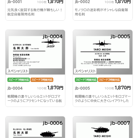
1,870円
1,870円
jb-0001
jb-0002
100枚
100枚
元気良く旋回する飛行機が頼もしい！
モノクロの迷彩柄がオシャレな自衛隊
航空自衛隊用名刺
用名刺
jb-0004
jb-0005
スペシャリスト
スペシャリスト
スピード1時間対応
スピード3時間対応
スピード1時間対応
スピード3時間対応
1,870円
1,870円
jb-0004
jb-0005
100枚
100枚
戦闘機の凛々しいシルエットがロゴマ
戦闘機の凛々しいシルエットをロゴマー
ークのようにアクセントになっている航
クのように中央に大きくレイアウトした
空自衛隊用名刺
航空自衛隊用名刺
jb-0006
jb-0007