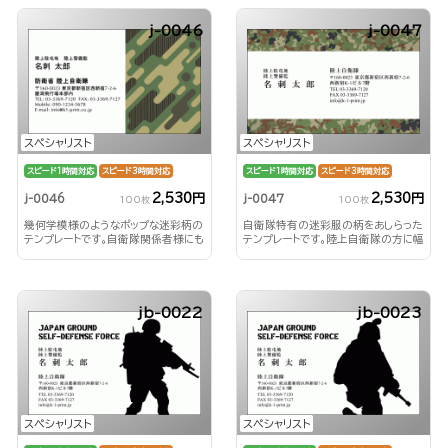
j-0046
j-0047
スペシャリスト
スペシャリスト
スピード1時間対応
スピード3時間対応
スピード1時間対応
スピード3時間対応
2,530円
2,530円
j-0046
j-0047
100枚
100枚
幾何学模様のようなポップな迷彩柄の
自衛隊特有の迷彩服の柄をあしらった
テンプレートです。自衛隊関係者様にも
テンプレートです。陸上自衛隊の方に幅
おすすめ！
広くご利用いただけます！
jb-0022
jb-0023
スペシャリスト
スペシャリスト