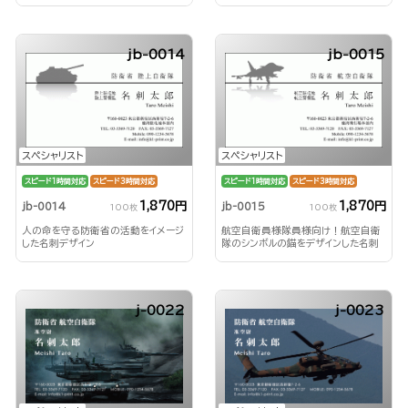
jb-0014
jb-0015
スペシャリスト
スペシャリスト
スピード1時間対応
スピード3時間対応
スピード1時間対応
スピード3時間対応
1,870円
1,870円
jb-0014
jb-0015
100枚
100枚
人の命を守る防衛省の活動をイメージ
航空自衛員様隊員様向け！航空自衛
した名刺デザイン
隊のシンボルの錨をデザインした名刺
j-0022
j-0023