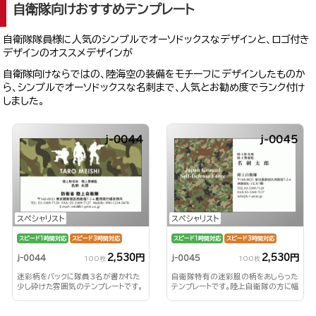
自衛隊向けおすすめテンプレート
自衛隊隊員様に人気のシンプルでオーソドックスなデザインと、ロゴ付き
デザインのオススメデザインが
自衛隊向けならではの、陸海空の装備をモチーフにデザインしたものか
ら、シンプルでオーソドックスな名刺まで、人気とお勧め度でランク付け
しました。
j-0044
j-0045
スペシャリスト
スペシャリスト
スピード1時間対応
スピード3時間対応
スピード1時間対応
スピード3時間対応
2,530円
2,530円
j-0044
j-0045
100枚
100枚
迷彩柄をバックに隊員3名が書かれた
自衛隊特有の迷彩服の柄をあしらった
少し砕けた雰囲気のテンプレートです。
テンプレートです。陸上自衛隊の方に幅
堅苦しすぎない名刺にしたい方におす
広くご利用いただけます！
すめ！