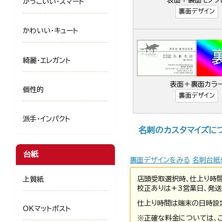
表面＋裏面モノク
かっこいい・スマート
裏面デザイン
かわいい・キュート
綺麗・エレガント
表面＋裏面カラ
個性的
裏面デザイン
派手・インパクト
名刺のカスタマイズに
台紙
裏面デザインをみる
名刺台紙
店頭受取選択時、仕上り時
上質紙
校正ありは+3営業日、発送
仕上り時間は端末の日時設
OKマットポスト
※正確な料金については、