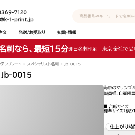
3369-7120
@k-1-print.jp
注文
発送/お受取り
知識・情報
名刺なら、最短15分
即日名刺印刷｜東京・新宿で受
ンテンプレート
スペシャリスト名刺
jb-0015
jb-0015
海原のマリンブ
職員様、自衛隊
台紙サイズ
標準サイズ（横91
仕上がり時