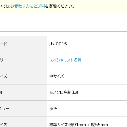
いては
お受取り方法と送料
を御覧ください。
ード
jb-0015
リー
スペシャリスト名刺
イズ
中サイズ
刷
モノクロ名刺印刷
カラー
灰色
イズ
標準サイズ:横91mm x 縦55mm