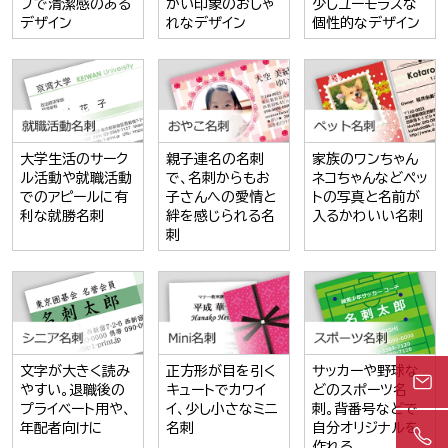
プで清潔感のある
かい印象のおしゃ
少しユーモラスな
デザイン
れなデザイン
個性的なデザイン
大学生活のサーク
親子連名の名刺
家族のワンちゃん
ル活動や就職活動
で、名刺からもお
ネコちゃんなどペッ
でのアピールに有
子さんへの愛情と
トの写真と名前が
利な就勝名刺
絆を感じられる名
入るかわいい名刺
刺
文字が大きく読み
正方形が目を引く
サッカーや野球な
やすい。退職後の
キュートでカワイ
どのスポーツ名
プライベート用や、
イ、少し小さなミニ
刺。背番号などで
年配者向けに
名刺
自分オリジナルを
作れる