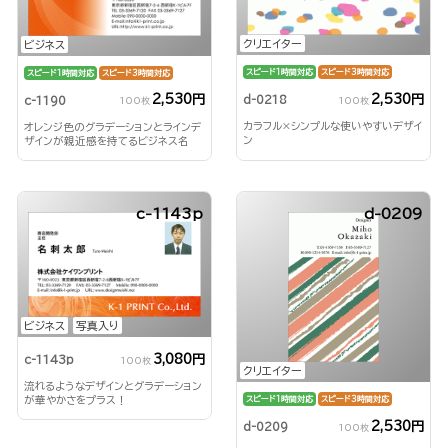
クリエイター
ビジネス
スピード1時間対応
スピード3時間対応
スピード1時間対応
スピード3時間対応
2,530円
2,530円
d-0218
c-1190
100枚
100枚
カラフル×シンプルな使いやすいデザイ
オレンジ色のグラデーションとラインデ
ン
ザインが親近感を持てるビジネス名
刺！
c-1143p
d-0209
ビジネス
写真入り
3,080円
c-1143p
100枚
クリエイター
流れるようなデザインとグラデーション
が華やかさをプラス！
スピード1時間対応
スピード3時間対応
2,530円
d-0209
100枚