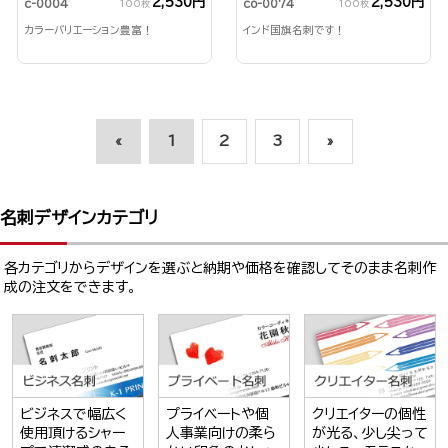
2,530円
2,530円
c-0004
co-0074
100枚
100枚
カラーバリエーション豊富！
インド国旗名刺です！
«
1
2
3
»
名刺デザインカテゴリ
各カテゴリからデザインを選ぶと納期や価格を確認してそのまま名刺作
成の注文をできます。
ビジネスで幅広く
プライベートや個
クリエイターの個性
使用頂けるシャー
人事業向けの柔ら
が光る、少し尖って