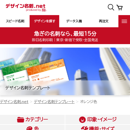
スピード名刺
デザインを探す
データ入稿
再注文
急ぎの名刺なら、最短15分
即日名刺印刷｜東京・新宿で受取・全国発送
デザイン名刺テンプレート
デザイン名刺.net
デザイン名刺テンプレート
オレンジ色
カテゴリー
印象・イメージ
色
機能・サイズ