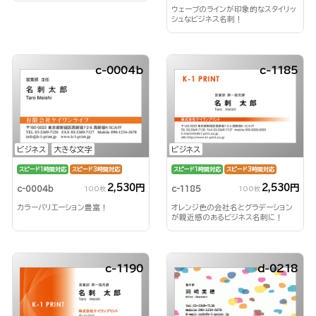
ウェーブのラインが印象的なスタイリッ
シュなビジネス名刺！
c-0004b
c-1185
ビジネス
大きな文字
ビジネス
スピード1時間対応
スピード3時間対応
スピード1時間対応
スピード3時間対応
2,530円
2,530円
c-0004b
c-1185
100枚
100枚
カラーバリエーション豊富！
オレンジ色の会社名とグラデーション
が親近感のあるビジネス名刺に！
c-1190
d-0218