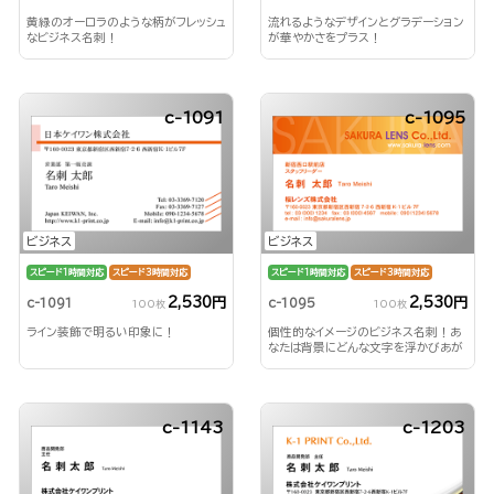
黄緑のオーロラのような柄がフレッシュ
流れるようなデザインとグラデーション
なビジネス名刺！
が華やかさをプラス！
c-1091
c-1095
ビジネス
ビジネス
スピード1時間対応
スピード3時間対応
スピード1時間対応
スピード3時間対応
2,530円
2,530円
c-1091
c-1095
100枚
100枚
ライン装飾で明るい印象に！
個性的なイメージのビジネス名刺！あ
なたは背景にどんな文字を浮かびあが
らせる？！
c-1143
c-1203