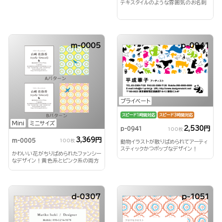
テキスタイルのような雰囲気のお名刺
m-0005
p-0941
プライベート
スピード1時間対応
スピード3時間対応
Mini
ミニサイズ
2,530円
p-0941
100枚
3,369円
m-0005
100枚
動物イラストが散りばめられてアーティ
スティックかつポップなデザイン！
かわいい花がちりばめられたファンシー
なデザイン！黄色系とピンク系の両方
のデザインを楽しめます！
d-0307
p-1051