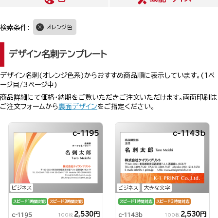
検索条件:
オレンジ色
デザイン名刺テンプレート
デザイン名刺(オレンジ色系)からおすすめ商品順に表示しています。(1ペ
ージ目/3ページ中)
商品詳細にて価格・納期をご覧いただきご注文いただけます。両面印刷は
ご注文フォームから
裏面デザイン
をご指定ください。
c-1195
c-1143b
ビジネス
ビジネス
大きな文字
スピード1時間対応
スピード3時間対応
スピード1時間対応
スピード3時間対応
2,530円
2,530円
c-1195
c-1143b
100枚
100枚