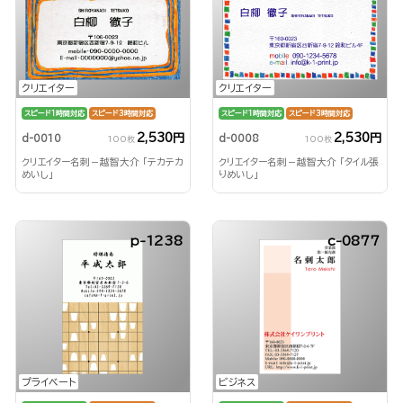
クリエイター
クリエイター
スピード1時間対応
スピード3時間対応
スピード1時間対応
スピード3時間対応
2,530円
2,530円
d-0010
d-0008
100枚
100枚
クリエイター名刺－越智大介 「テカテカ
クリエイター名刺－越智大介 「タイル張
めいし」
りめいし」
p-1238
c-0877
プライベート
ビジネス