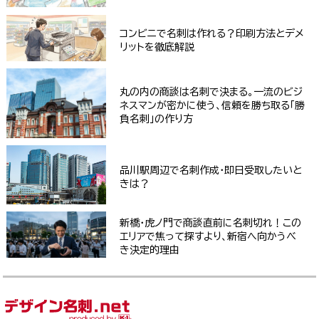
コンビニで名刺は作れる？印刷方法とデメ
リットを徹底解説
丸の内の商談は名刺で決まる。一流のビジ
ネスマンが密かに使う、信頼を勝ち取る「勝
負名刺」の作り方
品川駅周辺で名刺作成・即日受取したいと
きは？
新橋・虎ノ門で商談直前に名刺切れ！この
エリアで焦って探すより、新宿へ向かうべ
き決定的理由