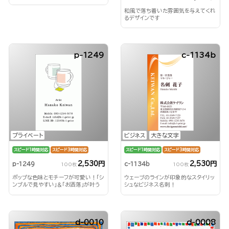
和風で落ち着いた雰囲気を与えてくれ
るデザインです
p-1249
c-1134b
プライベート
ビジネス
大きな文字
スピード1時間対応
スピード3時間対応
スピード1時間対応
スピード3時間対応
2,530円
2,530円
p-1249
c-1134b
100枚
100枚
ポップな色味とモチーフが可愛い！「シ
ウェーブのラインが印象的なスタイリッ
ンプルで見やすい」＆「お洒落」が叶う
シュなビジネス名刺！
縦型名刺。
d-0010
d-0008