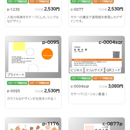
スピード1時間対応
スピード3時間対応
スピード1時間対応
スピード3時間対応
2,530円
2,530円
p-1238
c-0877
100枚
100枚
人気の将棋をモチーフにした、シンプル
カラーの濃淡で透明感を表現したデザ
なデザイン
インです。
p-0095
c-0004sqr
ビジネス
スリムサイズ
QRコード
プライベート
スピード1時間対応
スピード3時間対応
スピード1時間対応
スピード3時間対応
3,080円
c-0004sqr
100枚
2,530円
p-0095
100枚
カラーバリエーション豊富！
カラフルなデザインが元気をくれる！
p-1176
c-0877p