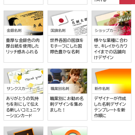
重厚な金銀色の肉
世界各国の国旗を
様々な業種に合わ
厚台紙を使用した
モチーフにした国
せ、キレイからカワ
リッチ感あふれる
際色豊かな名刺
イイまでの店舗向
けデザイン
ありがとうの気持
職業別にお勧め名
デザイナーが作成
ちを形にして伝え
刺デザインを集め
した名刺デザイン
る新しいコミュニケ
ました！
テンプレートを新
ーションカード
作順に