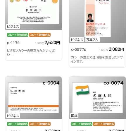
ビジネス
スピード1時間対応
スピード3時間対応
ビジネス
写真入り
2,530円
p-1176
100枚
3,080円
c-0877p
100枚
ビタミンカラーの野菜たちがいっぱ
い！
カラーの濃淡で透明感を表現したデザ
インです。
c-0004
co-0074
ビジネス
国旗
スピード1時間対応
スピード3時間対応
スピード1時間対応
スピード3時間対応