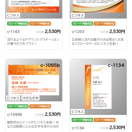
ビジネス
ビジネス
スピード1時間対応
スピード3時間対応
スピード1時間対応
スピード3時間対応
2,530円
2,530円
c-1143
c-1203
100枚
100枚
流れるようなデザインとグラデーション
立体感と流れる動きのある明るく元気
が華やかさをプラス！
なイエローカラーのビジネス名刺！
c-1095b
c-1134
ビジネス
大きな文字
スピード1時間対応
スピード3時間対応
ビジネス
2,530円
c-1095b
100枚
スピード1時間対応
スピード3時間対応
個性的なイメージのビジネス名刺！あ
なたは背景にどんな文字を浮かびあが
2,530円
c-1134
100枚
らせる？！