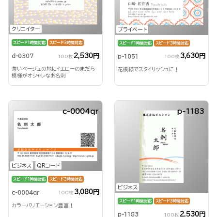
クリエイター
プライベート
スピード1時間対応
スピード3時間対応
スピード1時間対応
スピード3時間対応
2,530円
3,630円
d-0307
p-1051
100枚
100枚
薄いベージュの地にイエローのまだら
花模様でスタイリッシュに！
模様がオシャレなお名刺
c-0004qr
p-1183
ビジネス
QRコード
スピード1時間対応
スピード3時間対応
ビジネス
3,080円
c-0004qr
100枚
スピード1時間対応
スピード3時間対応
カラーバリエーション豊富！
2,530円
p-1183
100枚