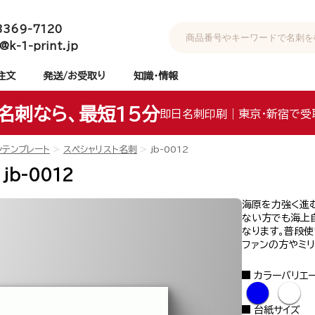
3369-7120
@k-1-print.jp
注文
発送/お受取り
知識・情報
名刺なら、最短15分
即日名刺印刷｜東京・新宿で受
ンテンプレート
スペシャリスト名刺
jb-0012
jb-0012
海原を力強く進
ない方でも海上
なります。普段使
ファンの方やミ
カラーバリエ
●
●
台紙サイズ