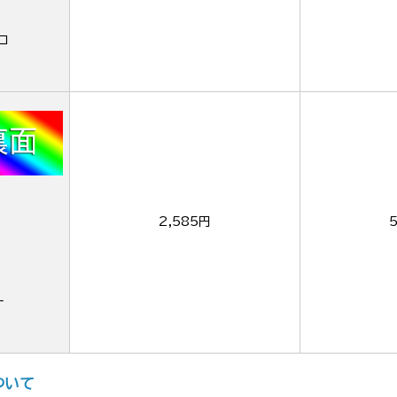
ロ
2,585円
ー
ついて