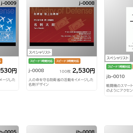
j-0009
j-0008
スペシャリスト
スペシャリスト
応
スピード1時間対応
スピード3時間対応
スピード1時間対応
,530円
2,530円
j-0008
100枚
jb-0010
メージした
人の命を守る防衛省の活動をイメージした
名刺デザイン
戦闘機のスマート
のようにアクセ
隊用名刺
jb-0005
jb-0008