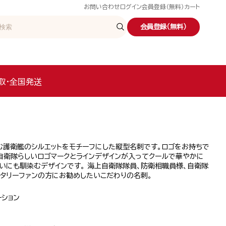
お問い合わせ
ログイン
会員登録（無料）
カート
会員登録（無料）
取・全国発送
む護衛艦のシルエットをモチーフにした縦型名刺です。ロゴをお持ちで
自衛隊らしいロゴマークとラインデザインが入ってクールで華やかに
いにも馴染むデザインです。 海上自衛隊隊員、防衛相職員様、自衛隊
リタリーファンの方にお勧めしたいこだわりの名刺。
ーション