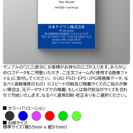
サンプルの「ロゴ」部分にお客様がお持ちのロゴが入ります。あらかじ
めロゴデータをご用意いただき、ご注文フォーム内「使用する画像ファ
イル」に添付してください。 ※（AI・PSD・EPS・JPG等画像データ、な
るべく高解像度のもの） ※スピード印刷及び掲載サイズのご指示が無
い場合は、元データサイズでの掲載、もしくは制作担当がサイズを合わ
せて作成いたします。なるべく通常印刷・校正ありをご選択ください。
カラーバリエーション
●
●
●
●
●
●
台紙サイズ
標準サイズ（横55mm x 縦91mm）