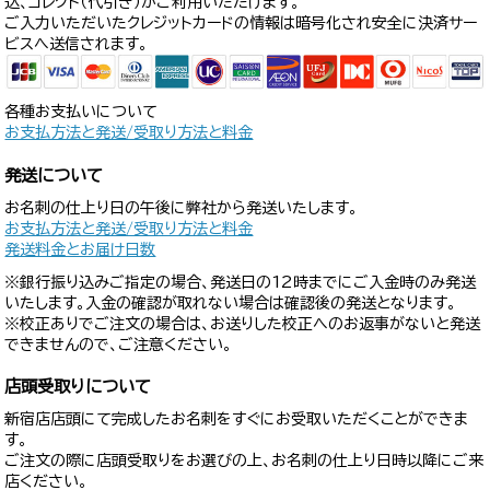
込、コレクト（代引き）がご利用いただけます。
ご入力いただいたクレジットカードの情報は暗号化され安全に決済サー
ビスへ送信されます。
各種お支払いについて
お支払方法と発送/受取り方法と料金
発送について
お名刺の仕上り日の午後に弊社から発送いたします。
お支払方法と発送/受取り方法と料金
発送料金とお届け日数
※銀行振り込みご指定の場合、発送日の12時までにご入金時のみ発送
いたします。入金の確認が取れない場合は確認後の発送となります。
※校正ありでご注文の場合は、お送りした校正へのお返事がないと発送
できませんので、ご注意ください。
店頭受取りについて
新宿店店頭にて完成したお名刺をすぐにお受取いただくことができま
す。
ご注文の際に店頭受取りをお選びの上、お名刺の仕上り日時以降にご来
店ください。