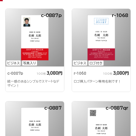
c-0887p
r-1068
ビジネス
写真入り
ビジネス
ロゴ付き
3,080円
3,080円
c-0887p
r-1068
100枚
100枚
統一感のあるシンプルでスマートなデ
ロゴ挿入パターン専用名刺です！
ザイン！
c-0887
c-0887qr