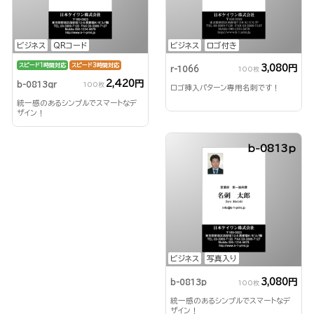
ビジネス
QRコード
ビジネス
ロゴ付き
スピード1時間対応
スピード3時間対応
3,080円
r-1066
100枚
2,420円
b-0813qr
100枚
ロゴ挿入パターン専用名刺です！
統一感のあるシンプルでスマートなデ
ザイン！
b-0813p
ビジネス
写真入り
3,080円
b-0813p
100枚
統一感のあるシンプルでスマートなデ
ザイン！