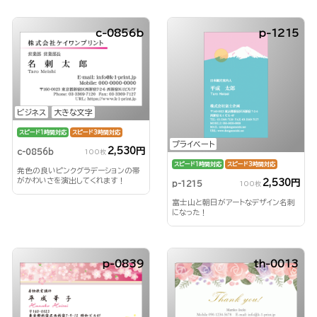
c-0856b
p-1215
ビジネス
大きな文字
スピード1時間対応
スピード3時間対応
プライベート
2,530円
c-0856b
100枚
スピード1時間対応
スピード3時間対応
発色の良いピンクグラデーションの帯
がかわいさを演出してくれます！
2,530円
p-1215
100枚
富士山と朝日がアートなデザイン名刺
になった！
p-0839
th-0013