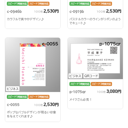
スピード1時間対応
スピード3時間対応
スピード1時間対応
スピード3時間対応
2,530円
2,530円
c-0946b
c-0919b
100枚
100枚
カラフルで爽やかデザイン♪
パステルカラーのラインがリボンのよう
でキュート♪
c-0055
p-1075qr
ビジネス
QRコード
スピード1時間対応
スピード3時間対応
ビジネス
3,080円
p-1075qr
100枚
スピード1時間対応
スピード3時間対応
メイクさん必見！
2,530円
c-0055
100枚
ポップなバブルデザインが明るい印象
を与えてくれます♪