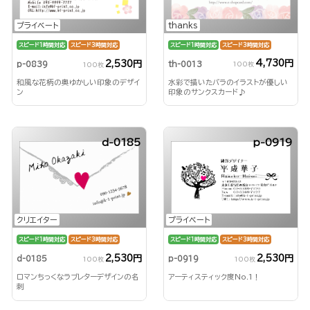
thanks
プライベート
スピード1時間対応
スピード3時間対応
スピード1時間対応
スピード3時間対応
4,730円
2,530円
th-0013
p-0839
100枚
100枚
水彩で描いたバラのイラストが優しい
和風な花柄の奥ゆかしい印象のデザイ
印象のサンクスカード♪
ン
d-0185
p-0919
クリエイター
プライベート
スピード1時間対応
スピード3時間対応
スピード1時間対応
スピード3時間対応
2,530円
2,530円
d-0185
p-0919
100枚
100枚
ロマンちっくなラブレターデザインの名
アーティスティック度No.1！
刺