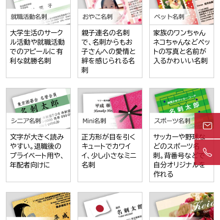
大学生活のサーク
親子連名の名刺
家族のワンちゃん
ル活動や就職活動
で、名刺からもお
ネコちゃんなどペッ
でのアピールに有
子さんへの愛情と
トの写真と名前が
利な就勝名刺
絆を感じられる名
入るかわいい名刺
刺
文字が大きく読み
正方形が目を引く
サッカーや野球な
やすい。退職後の
キュートでカワイ
どのスポーツ名
プライベート用や、
イ、少し小さなミニ
刺。背番号などで
年配者向けに
名刺
自分オリジナルを
作れる