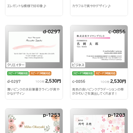
エレガントな模様で好印象♪
カラフルで爽やかデザイン♪
d-0297
c-0856
クリエイター
ビジネス
スピード1時間対応
スピード3時間対応
スピード1時間対応
スピード3時間対応
2,530円
2,530円
d-0297
c-0856
100枚
100枚
薄いピンクの水彩筆書きラインが爽や
発色の良いピンクグラデーションの帯
かなデザイン
がかわいさを演出してくれます！
p-1253
p-1203