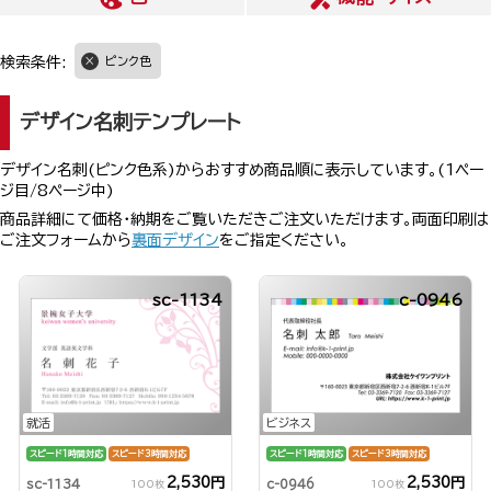
検索条件:
ピンク色
デザイン名刺テンプレート
デザイン名刺(ピンク色系)からおすすめ商品順に表示しています。(1ペー
ジ目/8ページ中)
商品詳細にて価格・納期をご覧いただきご注文いただけます。両面印刷は
ご注文フォームから
裏面デザイン
をご指定ください。
sc-1134
c-0946
就活
ビジネス
スピード1時間対応
スピード3時間対応
スピード1時間対応
スピード3時間対応
2,530円
2,530円
sc-1134
c-0946
100枚
100枚