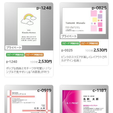
p-1248
p-0825
プライベート
スピード1時間対応
スピード3時間対応
プライベート
2,530円
p-0825
100枚
スピード1時間対応
スピード3時間対応
ピンクのスクエアが楽しくレイアウトされ
たデザイン名刺！
2,530円
p-1248
100枚
ポップな色味とモチーフが可愛い！「シ
ンプルで見やすい」＆「お洒落」が叶う
縦型名刺。
c-0919
c-1187