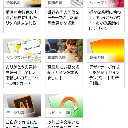
重厚な金銀色の肉
世界各国の国旗を
様々な業種に合わ
厚台紙を使用した
モチーフにした国
せ、キレイからカワ
リッチ感あふれる
際色豊かな名刺
イイまでの店舗向
けデザイン
ありがとうの気持
職業別にお勧め名
デザイナーが作成
ちを形にして伝え
刺デザインを集め
した名刺デザイン
る新しいコミュニケ
ました！
テンプレートを新
ーションカード
作順に
ご自身で作成した
以前ご注文頂いた
イラストレータデー
商品の再注文はこ