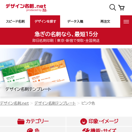
スピード名刺
デザインを探す
データ入稿
再注文
急ぎの名刺なら、最短15分
即日名刺印刷｜東京・新宿で受取・全国発送
デザイン名刺テンプレート
デザイン名刺.net
デザイン名刺テンプレート
ピンク色
カテゴリー
印象・イメージ
色
機能・サイズ