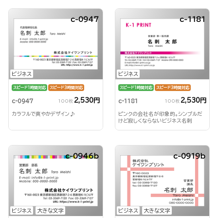
c-0947
c-1181
ビジネス
ビジネス
スピード1時間対応
スピード3時間対応
スピード1時間対応
スピード3時間対応
2,530円
2,530円
c-0947
c-1181
100枚
100枚
カラフルで爽やかデザイン♪
ピンクの会社名が印象的。シンプルだ
けど寂しくならないビジネス名刺
c-0946b
c-0919b
ビジネス
大きな文字
ビジネス
大きな文字