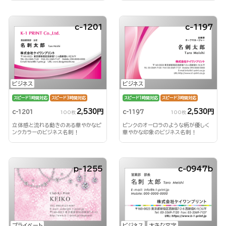
c-1201
c-1197
ビジネス
ビジネス
スピード1時間対応
スピード3時間対応
スピード1時間対応
スピード3時間対応
2,530円
2,530円
c-1201
c-1197
100枚
100枚
立体感と流れる動きのある華やかなピ
ピンクのオーロラのような柄が優しく
ンクカラーのビジネス名刺！
華やかな印象のビジネス名刺！
p-1255
c-0947b
プライベート
ビジネス
大きな文字