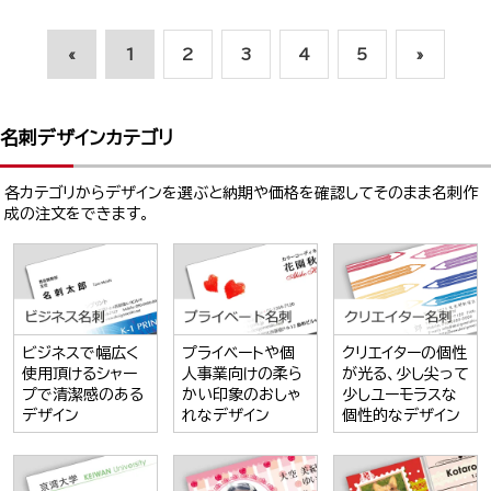
«
1
2
3
4
5
»
名刺デザインカテゴリ
各カテゴリからデザインを選ぶと納期や価格を確認してそのまま名刺作
成の注文をできます。
ビジネスで幅広く
プライベートや個
クリエイターの個性
使用頂けるシャー
人事業向けの柔ら
が光る、少し尖って
プで清潔感のある
かい印象のおしゃ
少しユーモラスな
デザイン
れなデザイン
個性的なデザイン