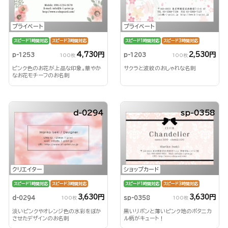
プライベート
プライベート
スピード1時間対応
スピード3時間対応
スピード1時間対応
スピード3時間対応
4,730円
2,530円
p-1253
p-1203
100枚
100枚
ピンク色のお花が上品な印象。華やか
サクラと波紋のおしゃれな名刺
なお花モチーフのお名刺
d-0294
sp-0358
クリエイター
ショップカード
スピード1時間対応
スピード3時間対応
スピード1時間対応
スピード3時間対応
3,630円
3,630円
d-0294
sp-0358
100枚
100枚
淡いピンクやオレンジ色の水彩をぼか
黒いリボンと薄いピンク地のボタニカ
させたデザインのお名刺
ル柄がキュート！