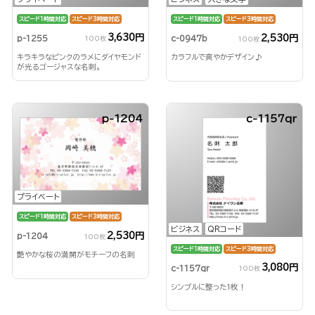
スピード1時間対応
スピード3時間対応
スピード1時間対応
スピード3時間対応
3,630円
2,530円
p-1255
c-0947b
100枚
100枚
キラキラなピンクのラメにダイヤモンド
カラフルで爽やかデザイン♪
が光るゴージャスな名刺。
p-1204
c-1157qr
プライベート
スピード1時間対応
スピード3時間対応
ビジネス
QRコード
2,530円
p-1204
100枚
スピード1時間対応
スピード3時間対応
艶やかな桜の満開がモチーフの名刺
3,080円
c-1157qr
100枚
シンプルに整った1枚！