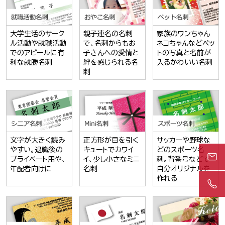
大学生活のサーク
親子連名の名刺
家族のワンちゃん
ル活動や就職活動
で、名刺からもお
ネコちゃんなどペッ
でのアピールに有
子さんへの愛情と
トの写真と名前が
利な就勝名刺
絆を感じられる名
入るかわいい名刺
刺
文字が大きく読み
正方形が目を引く
サッカーや野球な
やすい。退職後の
キュートでカワイ
どのスポーツ名
プライベート用や、
イ、少し小さなミニ
刺。背番号などで
年配者向けに
名刺
自分オリジナルを
作れる