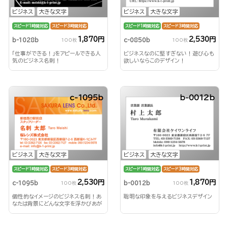
ビジネス
大きな文字
ビジネス
大きな文字
スピード1時間対応
スピード3時間対応
スピード1時間対応
スピード3時間対応
1,870円
2,530円
b-1028b
c-0850b
100枚
100枚
「仕事ができる！」をアピールできる人
ビジネスなのに堅すぎない！遊び心も
気のビジネス名刺！
欲しいならこのデザイン！
c-1095b
b-0012b
ビジネス
大きな文字
ビジネス
大きな文字
スピード1時間対応
スピード3時間対応
スピード1時間対応
スピード3時間対応
2,530円
1,870円
c-1095b
b-0012b
100枚
100枚
個性的なイメージのビジネス名刺！あ
聡明な印象を与えるビジネスデザイン
なたは背景にどんな文字を浮かびあが
らせる？！