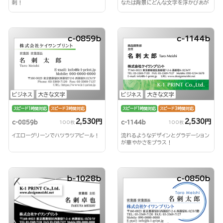
刺！
なたは背景にどんな文字を浮かびあが
らせる？！
c-0859b
c-1144b
ビジネス
大きな文字
ビジネス
大きな文字
スピード1時間対応
スピード3時間対応
スピード1時間対応
スピード3時間対応
2,530円
2,530円
c-0859b
c-1144b
100枚
100枚
イエローグリーンでハツラツアピール！
流れるようなデザインとグラデーション
が華やかさをプラス！
b-1028b
c-0850b