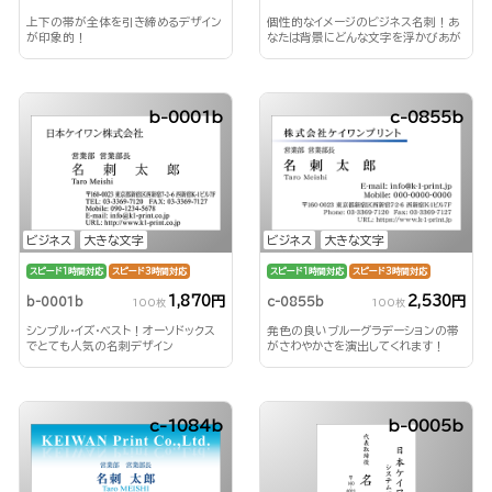
上下の帯が全体を引き締めるデザイン
個性的なイメージのビジネス名刺！あ
が印象的！
なたは背景にどんな文字を浮かびあが
らせる？！
b-0001b
c-0855b
ビジネス
大きな文字
ビジネス
大きな文字
スピード1時間対応
スピード3時間対応
スピード1時間対応
スピード3時間対応
1,870円
2,530円
b-0001b
c-0855b
100枚
100枚
シンプル・イズ・ベスト！オーソドックス
発色の良いブルーグラデーションの帯
でとても人気の名刺デザイン
がさわやかさを演出してくれます！
c-1084b
b-0005b