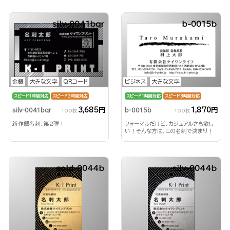
silv-0041bqr
b-0015b
金銀
大きな文字
QRコード
ビジネス
大きな文字
スピード1時間対応
スピード3時間対応
スピード1時間対応
スピード3時間対応
3,685円
1,870円
silv-0041bqr
b-0015b
100枚
100枚
新作銀名刺、第2弾！
フォーマルだけど、カジュアルさも欲し
い！そんな方は、この名刺で決まり！
gold-0044b
silv-0044b