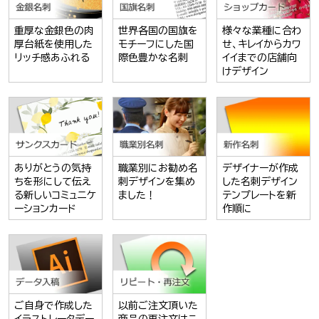
重厚な金銀色の肉
世界各国の国旗を
様々な業種に合わ
厚台紙を使用した
モチーフにした国
せ、キレイからカワ
リッチ感あふれる
際色豊かな名刺
イイまでの店舗向
けデザイン
ありがとうの気持
職業別にお勧め名
デザイナーが作成
ちを形にして伝え
刺デザインを集め
した名刺デザイン
る新しいコミュニケ
ました！
テンプレートを新
ーションカード
作順に
ご自身で作成した
以前ご注文頂いた
イラストレータデー
商品の再注文はこ