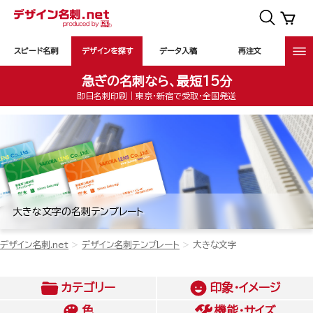
スピード名刺
デザインを探す
データ入稿
再注文
急ぎの名刺なら、最短15分
即日名刺印刷｜東京・新宿で受取・全国発送
大きな文字の名刺テンプレート
デザイン名刺.net
デザイン名刺テンプレート
大きな文字
カテゴリー
印象・イメージ
色
機能・サイズ