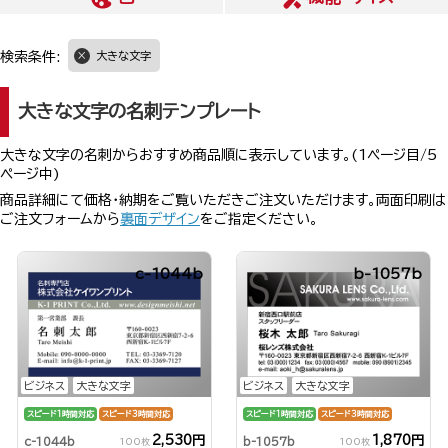
検索条件:
大きな文字
大きな文字の名刺テンプレート
大きな文字の名刺からおすすめ商品順に表示しています。(1ページ目/5
ページ中)
商品詳細にて価格・納期をご覧いただきご注文いただけます。両面印刷は
ご注文フォームから
裏面デザイン
をご指定ください。
c-1044b
b-1057b
ビジネス
大きな文字
ビジネス
大きな文字
スピード1時間対応
スピード3時間対応
スピード1時間対応
スピード3時間対応
2,530円
1,870円
c-1044b
b-1057b
100枚
100枚