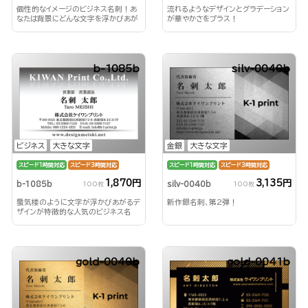
個性的なイメージのビジネス名刺！あ
流れるようなデザインとグラデーション
なたは背景にどんな文字を浮かびあが
が華やかさをプラス！
らせる？！
b-1085b
silv-0040b
ビジネス
大きな文字
金銀
大きな文字
スピード1時間対応
スピード3時間対応
スピード1時間対応
スピード3時間対応
1,870円
3,135円
b-1085b
silv-0040b
100枚
100枚
蜃気楼のように文字が浮かびあがるデ
新作銀名刺、第2弾！
ザインが特徴的な人気のビジネス名
刺！
gold-0040b
gold-0041b