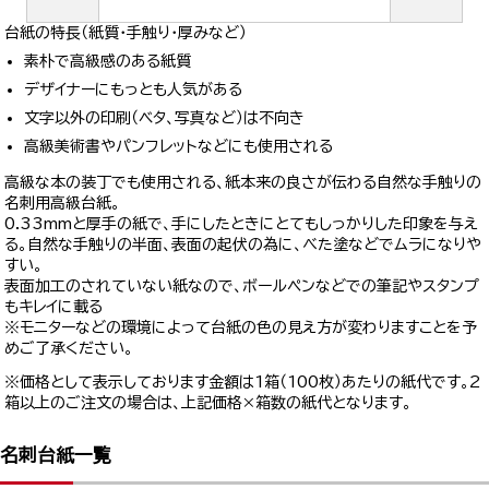
台紙の特長（紙質・手触り・厚みなど）
素朴で高級感のある紙質
デザイナーにもっとも人気がある
文字以外の印刷（ベタ、写真など）は不向き
高級美術書やパンフレットなどにも使用される
高級な本の装丁でも使用される、紙本来の良さが伝わる自然な手触りの
名刺用高級台紙。
0.33mmと厚手の紙で、手にしたときにとてもしっかりした印象を与え
る。自然な手触りの半面、表面の起伏の為に、べた塗などでムラになりや
すい。
表面加工のされていない紙なので、ボールペンなどでの筆記やスタンプ
もキレイに載る
※モニターなどの環境によって台紙の色の見え方が変わりますことを予
めご了承ください。
※価格として表示しております金額は1箱（100枚）あたりの紙代です。2
箱以上のご注文の場合は、上記価格×箱数の紙代となります。
名刺台紙一覧