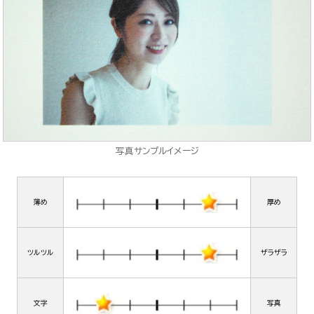
写真サンプルイメージ
薄め
厚め
ツルツル
ザラザラ
文字
写真