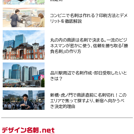
コンビニで名刺は作れる？印刷方法とデメ
リットを徹底解説
丸の内の商談は名刺で決まる。一流のビジ
ネスマンが密かに使う、信頼を勝ち取る「勝
負名刺」の作り方
品川駅周辺で名刺作成・即日受取したいと
きは？
新橋・虎ノ門で商談直前に名刺切れ！この
エリアで焦って探すより、新宿へ向かうべ
き決定的理由