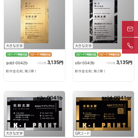
大きな文字
大きな文字
スピード1時間対応
スピード3時間対応
スピード1時間対応
スピード3時間対応
3,135円
3,135円
gold-0042b
silv-0043b
100枚
100枚
新作金名刺、第2弾！
新作金名刺、第2弾！
silv-0041b
gold-0041qr
大きな文字
QRコード