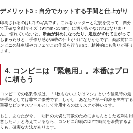
デメリット3：自分でカットする手間と仕上がり
印刷されるのはL判の写真です。これをカッターと定規を使って、自分
で正確な名刺サイズ（91mm×55mm）に切り抜かなければなりませ
ん。 慣れていないと、
断面が斜めになったり、定規がずれて曲がって
しまったり
と、手作り感が満載の仕上がりになりがちです。商談前にコ
ンビニの駐車場やカフェでこの作業を行うのは、精神的にも焦りが募り
ます。
4. コンビニは「緊急用」。本番はプロ
に頼もう
コンビニでの名刺作成は、「1枚もないよりはマシ」という緊急時の最
終手段としては非常に優秀です。しかし、あなたの第一印象を左右する
重要なビジネスツールとして常用するのはリスクが伴います。
もし、あなたが今、「明日の大切な商談のためにきちんとした名刺を用
意したい」と考えているなら、コンビニ印刷のDIYで時間を浪費するよ
りも、確実な方法があります。