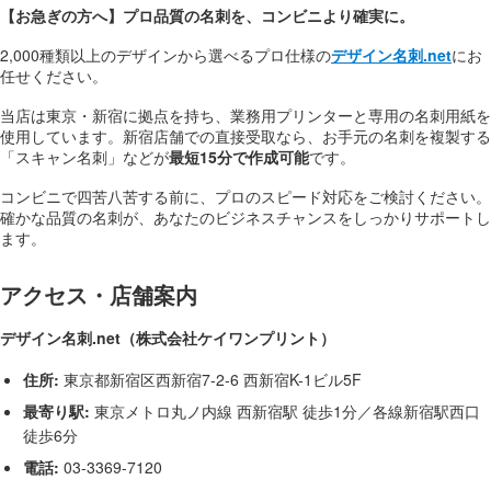
【お急ぎの方へ】プロ品質の名刺を、コンビニより確実に。
2,000種類以上のデザインから選べるプロ仕様の
デザイン名刺.net
にお
任せください。
当店は東京・新宿に拠点を持ち、業務用プリンターと専用の名刺用紙を
使用しています。新宿店舗での直接受取なら、お手元の名刺を複製する
「スキャン名刺」などが
最短15分で作成可能
です。
コンビニで四苦八苦する前に、プロのスピード対応をご検討ください。
確かな品質の名刺が、あなたのビジネスチャンスをしっかりサポートし
ます。
アクセス・店舗案内
デザイン名刺.net（株式会社ケイワンプリント）
住所:
東京都新宿区西新宿7-2-6 西新宿K-1ビル5F
最寄り駅:
東京メトロ丸ノ内線 西新宿駅 徒歩1分／各線新宿駅西口
徒歩6分
電話:
03-3369-7120