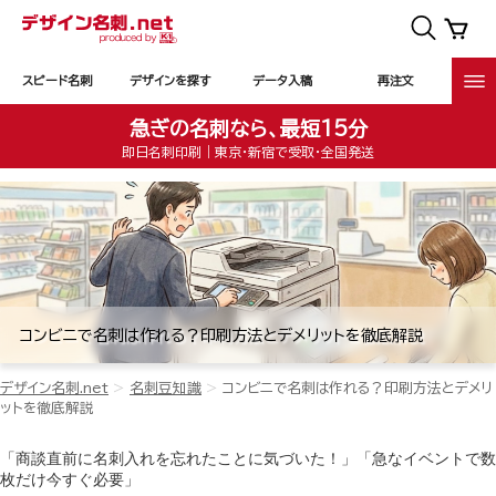
スピード名刺
デザインを探す
データ入稿
再注文
急ぎの名刺なら、最短15分
即日名刺印刷｜東京・新宿で受取・全国発送
コンビニで名刺は作れる？印刷方法とデメリットを徹底解説
デザイン名刺.net
名刺豆知識
コンビニで名刺は作れる？印刷方法とデメリ
ットを徹底解説
「商談直前に名刺入れを忘れたことに気づいた！」「急なイベントで数
枚だけ今すぐ必要」