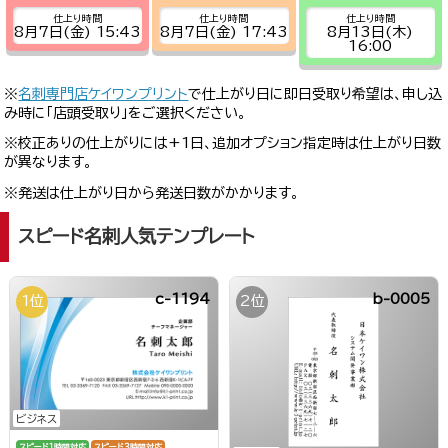
仕上り時間
仕上り時間
仕上り時間
8月7日(金) 15:43
8月7日(金) 17:43
8月13日(木)
16:00
※
名刺専門店ケイワンプリント
で仕上がり日に即日受取り希望は、申し込
み時に「店頭受取り」をご選択ください。
※校正ありの仕上がりには+1日、追加オプション指定時は仕上がり日数
が異なります。
※発送は仕上がり日から発送日数がかかります。
スピード名刺人気テンプレート
c-1194
b-0005
1位
2位
ビジネス
スピード1時間対応
スピード3時間対応