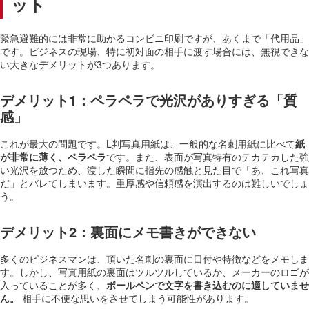
ット
緊急避難的には非常に助かるコンビニ印刷ですが、あくまで「代用品」
です。ビジネスの現場、特に初対面の相手に渡す場合には、無視できな
い大きなデメリットが3つあります。
デメリット1：ペラペラで光沢がありすぎる「質
感」
これが最大の問題です。L判写真用紙は、一般的な名刺用紙に比べて
紙
が非常に薄く、ペラペラ
です。また、表面が写真特有のテカテカした強
い光沢を放つため、渡した瞬間に指先の感触と見た目で「あ、これ写真
だ」とバレてしまいます。重厚感や信頼感を演出するのは難しいでしょ
う。
デメリット2：裏面にメモ書きができない
多くのビジネスマンは、頂いた名刺の裏面に日付や特徴などをメモしま
す。しかし、写真用紙の裏面はツルツルしているか、メーカーのロゴが
入っていることが多く、
ボールペンで文字を書き込むのに適していませ
ん。
相手に不便な思いをさせてしまう可能性があります。