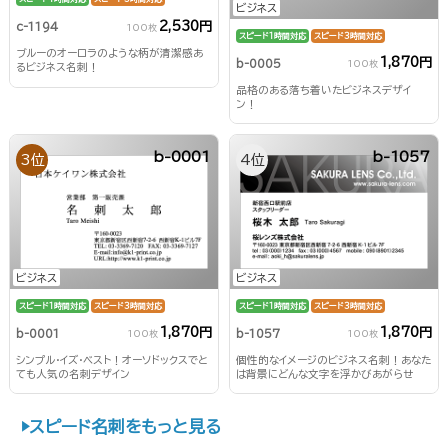
ビジネス
2,530円
c-1194
100枚
スピード1時間対応
スピード3時間対応
ブルーのオーロラのような柄が清潔感あ
1,870円
b-0005
100枚
るビジネス名刺！
品格のある落ち着いたビジネスデザイ
ン！
b-0001
b-1057
3位
4位
ビジネス
ビジネス
スピード1時間対応
スピード3時間対応
スピード1時間対応
スピード3時間対応
1,870円
1,870円
b-0001
b-1057
100枚
100枚
シンプル・イズ・ベスト！オーソドックスでと
個性的なイメージのビジネス名刺！あなた
ても人気の名刺デザイン
は背景にどんな文字を浮かびあがらせ
る？！
スピード名刺をもっと見る