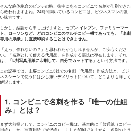
そんな絶体絶命のピンチの時、街中にあるコンビニで名刺が印刷できた
ら救われますよね。24時間開いているコンビニは、ビジネスマンの強
い味方です。
しかし、結論から申し上げますと、
セブン-イレブン、ファミリーマー
ト、ローソンなど、どのコンビニのマルチコピー機であっても、「名刺
専用の厚紙」に直接印刷することはできません。
「えっ、作れないの？」と思われたかもしれませんが、ご安心くださ
い。「名刺として使える代用品」を作成する裏技は存在します。それ
は、
「L判写真用紙に印刷して、自分でカットする」
という方法です。
この記事では、主要コンビニ3社での名刺（代用品）作成方法と、ビジ
ネスシーンで使うには少し痛いデメリットについて、どこよりも詳しく
解説します。
1. コンビニで名刺を作る「唯一の仕組
み」とは？
まず大前提として、コンビニのコピー機は、基本的に「普通紙（コピー
用紙）」か「写真用紙（光沢紙）」にしか印刷できません。名刺のよう