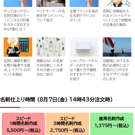
やってはいけない
企業ブランドを高め
ペットオーナーが名
名刺に似顔絵を入
名刺交換のマナー
る名刺デザインの
刺を持つメリットに
れるメリットとデメ
｜ビジネスの印象
ポイント
ついて紹介
リットとは？依頼時
を大きく左右する
の注意点も解説
NG行動とは？
名刺に資格を載せ
素敵な匂いの名刺
ショップカードホル
自衛隊における名
る際の基準や注意
が好印象に！おす
ダーのおすすめ
刺の必要性とは？
点、レイアウトのポ
すめの香りと注意
は？置き方や種類、
作成のコツやおす
イントを解説
点をご紹介
おすすめデザイン
すめデザインも紹
を紹介
介します
名刺仕上り時間 (
8月7日(金) 14時43分
注文時)
スピード
スピード
通常名刺作成
1時間名刺作成
3時間名刺作成
1,375円～
(税込)
5,500円～
(税込)
2,750円～
(税込)