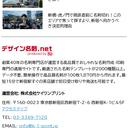
新橋・虎ノ門で商談直前に名刺切れ！この
エリアで焦って探すより、新宿へ向かうべ
き決定的理由
創業40年の名刺専門店が運営する高品質でおしゃれな名刺作成・印刷
専門の通販サイトです。厳選された名刺テンプレートが2000種類以上。
データ不要、簡単操作で高品質名刺が100枚1,870円から作れます。最
短15分で新宿駅すぐの実店舗で即日受け取りや発送も可能です。
運営会社: 株式会社ケイワンプリント
住所: 〒160-0023 東京都新宿区西新宿7-2-6 西新宿K-1ビル5F
アクセスマップ
TEL:
03-3369-7120
EMAIL:
info@k-1-print.jp