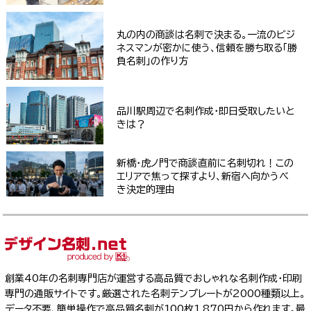
丸の内の商談は名刺で決まる。一流のビジ
ネスマンが密かに使う、信頼を勝ち取る「勝
負名刺」の作り方
品川駅周辺で名刺作成・即日受取したいと
きは？
新橋・虎ノ門で商談直前に名刺切れ！この
エリアで焦って探すより、新宿へ向かうべ
き決定的理由
創業40年の名刺専門店が運営する高品質でおしゃれな名刺作成・印刷
専門の通販サイトです。厳選された名刺テンプレートが2000種類以上。
データ不要、簡単操作で高品質名刺が100枚1,870円から作れます。最