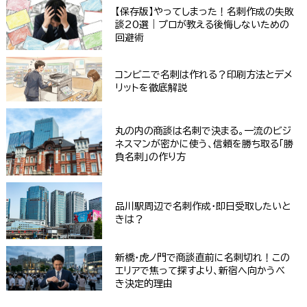
【保存版】やってしまった！名刺作成の失敗
談20選｜プロが教える後悔しないための
回避術
コンビニで名刺は作れる？印刷方法とデメ
リットを徹底解説
丸の内の商談は名刺で決まる。一流のビジ
ネスマンが密かに使う、信頼を勝ち取る「勝
負名刺」の作り方
品川駅周辺で名刺作成・即日受取したいと
きは？
新橋・虎ノ門で商談直前に名刺切れ！この
エリアで焦って探すより、新宿へ向かうべ
き決定的理由