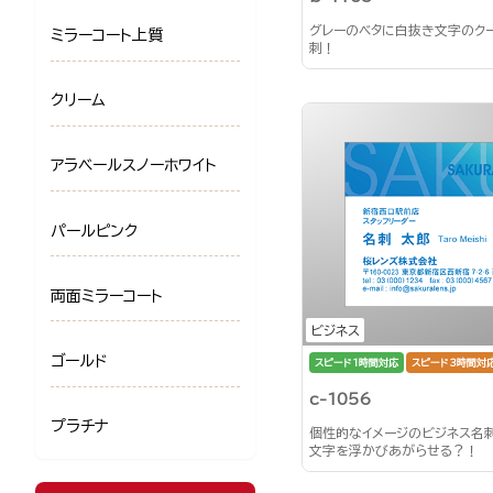
グレーのベタに白抜き文字のク
ミラーコート上質
刺！
クリーム
アラベールスノーホワイト
パールピンク
両面ミラーコート
ビジネス
ゴールド
スピード1時間対応
スピード3時間対
c-1056
プラチナ
個性的なイメージのビジネス名
文字を浮かびあがらせる？！