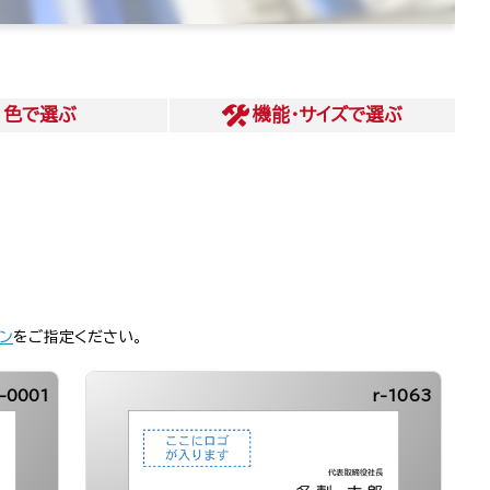
色
で選ぶ
機能・サイズ
で選ぶ
ン
をご指定ください。
-0001
r-1063