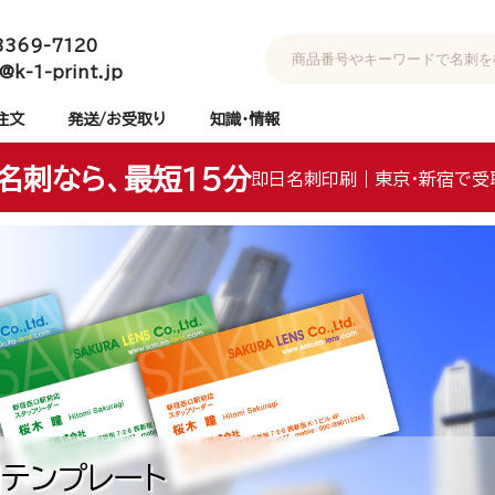
3369-7120
@k-1-print.jp
注文
発送/お受取り
知識・情報
名刺なら、最短15分
即日名刺印刷｜東京・新宿で受
テンプレート