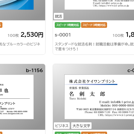
就活
応
スピード1時間対応
スピード3時間対応
2,530円
1,
s-0001
100枚
100枚
気なブルーカラーのビジネ
スタンダードな就活名刺！就職活動は準備が命。
で差をつけろ！
b-1156
c-
ビジネス
大きな文字