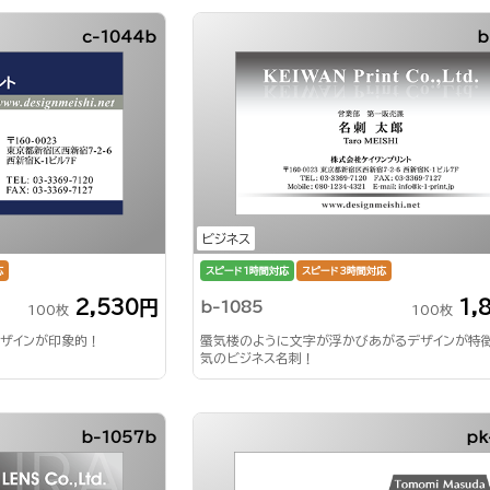
c-1044b
b
ビジネス
応
スピード1時間対応
スピード3時間対応
2,530円
1,
b-1085
100枚
100枚
ザインが印象的！
蜃気楼のように文字が浮かびあがるデザインが特
気のビジネス名刺！
b-1057b
pk