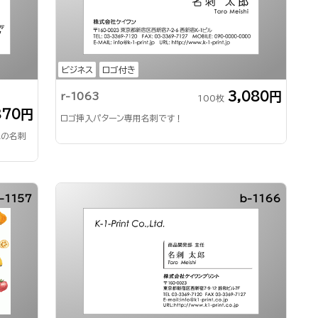
ビジネス
ロゴ付き
3,080円
r-1063
100枚
870円
ロゴ挿入パターン専用名刺です！
気の名刺
-1157
b-1166