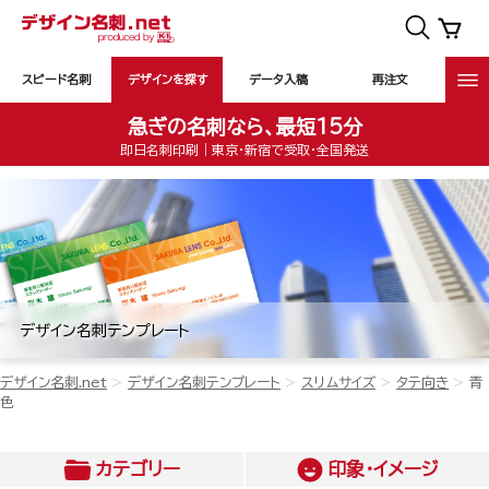
スピード名刺
デザインを探す
データ入稿
再注文
急ぎの名刺なら、最短15分
即日名刺印刷｜東京・新宿で受取・全国発送
デザイン名刺テンプレート
デザイン名刺.net
デザイン名刺テンプレート
スリムサイズ
タテ向き
青
色
カテゴリー
印象・イメージ