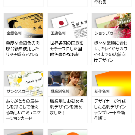
作れる
重厚な金銀色の肉
世界各国の国旗を
様々な業種に合わ
厚台紙を使用した
モチーフにした国
せ、キレイからカワ
リッチ感あふれる
際色豊かな名刺
イイまでの店舗向
けデザイン
ありがとうの気持
職業別にお勧め名
デザイナーが作成
ちを形にして伝え
刺デザインを集め
した名刺デザイン
る新しいコミュニケ
ました！
テンプレートを新
ーションカード
作順に