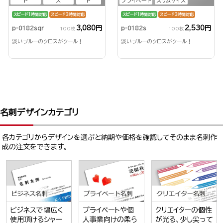
ト
ズ
ド
プライベート
スリムサイズ
スピード1時間対応
スピード3時間対応
スピード1時間対応
スピード3時間対応
3,080円
2,530円
p-0182sqr
p-0182s
100枚
100枚
淡いブルーのクロスがクール！
淡いブルーのクロスがクール！
名刺デザインカテゴリ
各カテゴリからデザインを選ぶと納期や価格を確認してそのまま名刺作
成の注文をできます。
ビジネスで幅広く
プライベートや個
クリエイターの個性
使用頂けるシャー
人事業向けの柔ら
が光る、少し尖って