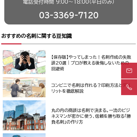
電話受付時間 9:00〜18:00（平日のみ）
03-3369-7120
おすすめの名刺に関する豆知識
【保存版】やってしまった！名刺作成の失敗
談20選｜プロが教える後悔しないための
回避術
コンビニで名刺は作れる？印刷方法とデメ
リットを徹底解説
丸の内の商談は名刺で決まる。一流のビジ
ネスマンが密かに使う、信頼を勝ち取る「勝
負名刺」の作り方