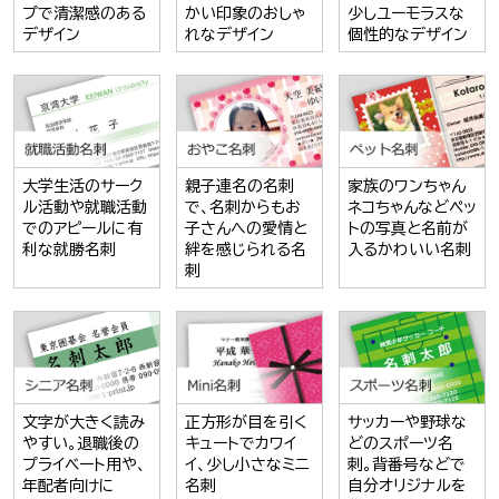
プで清潔感のある
かい印象のおしゃ
少しユーモラスな
デザイン
れなデザイン
個性的なデザイン
大学生活のサーク
親子連名の名刺
家族のワンちゃん
ル活動や就職活動
で、名刺からもお
ネコちゃんなどペッ
でのアピールに有
子さんへの愛情と
トの写真と名前が
利な就勝名刺
絆を感じられる名
入るかわいい名刺
刺
文字が大きく読み
正方形が目を引く
サッカーや野球な
やすい。退職後の
キュートでカワイ
どのスポーツ名
プライベート用や、
イ、少し小さなミニ
刺。背番号などで
年配者向けに
名刺
自分オリジナルを