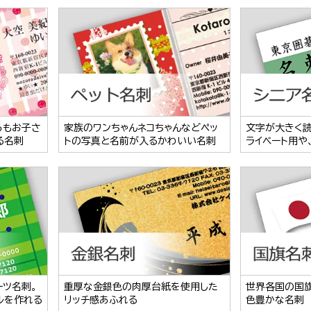
らもお子さ
家族のワンちゃんネコちゃんなどペッ
文字が大きく
る名刺
トの写真と名前が入るかわいい名刺
ライベート用や
ーツ名刺。
重厚な金銀色の肉厚台紙を使用した
世界各国の国
ルを作れる
リッチ感あふれる
色豊かな名刺