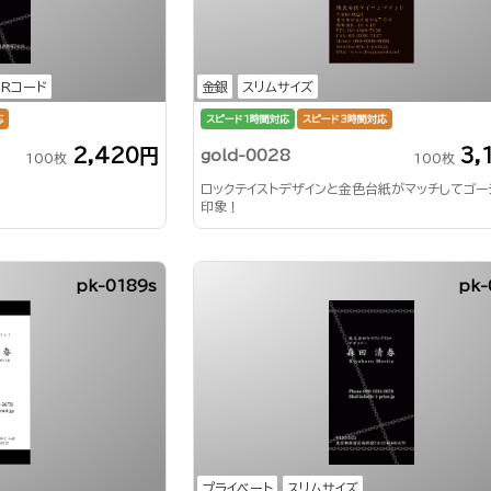
QRコード
金銀
スリムサイズ
応
スピード1時間対応
スピード3時間対応
2,420円
3,
gold-0028
100枚
100枚
ロックテイストデザインと金色台紙がマッチしてゴー
印象！
pk-0189s
pk-
プライベート
スリムサイズ