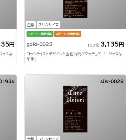
金銀
スリムサイズ
スピード1時間対応
スピード3時間対応
135円
3,135円
gold-0025
100枚
ジャスな
ロックテイストデザインと金色台紙がマッチしてゴージャスな
印象！
0193s
silv-0028
金銀
スリムサイズ