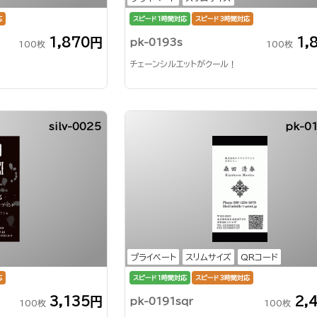
応
スピード1時間対応
スピード3時間対応
1,870円
1,
pk-0193s
100枚
100枚
チェーンシルエットがクール！
silv-0025
pk-01
プライベート
スリムサイズ
QRコード
応
スピード1時間対応
スピード3時間対応
3,135円
2,
pk-0191sqr
100枚
100枚