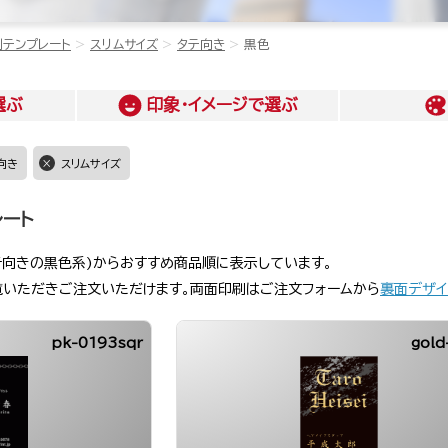
刺テンプレート
スリムサイズ
タテ向き
黒色
選ぶ
印象・イメージ
で選ぶ
向き
スリムサイズ
レート
テ向きの黒色系)からおすすめ商品順に表示しています。
覧いただきご注文いただけます。両面印刷はご注文フォームから
裏面デザイ
pk-0193sqr
gold