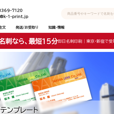
3369-7120
@k-1-print.jp
注文
発送/お受取り
知識・情報
名刺なら、最短15分
即日名刺印刷｜東京・新宿で受
テンプレート