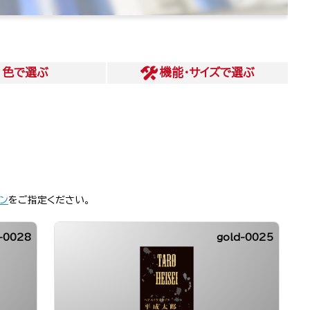
色
で選ぶ
機能・サイズ
で選ぶ
ン
をご指定ください。
-0028
gold-0025