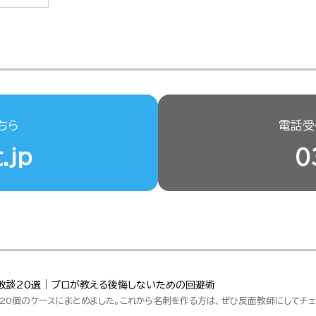
ちら
電話受付
.jp
0
敗談20選｜プロが教える後悔しないための回避術
20個のケースにまとめました。これから名刺を作る方は、ぜひ反面教師にしてチェ