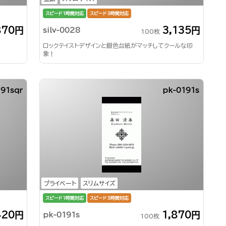
スピード1時間対応
スピード3時間対応
870円
3,135円
silv-0028
100枚
ロックテイストデザインと銀色台紙がマッチしてクールな印
象！
91sqr
pk-0191s
プライベート
スリムサイズ
スピード1時間対応
スピード3時間対応
420円
1,870円
pk-0191s
100枚