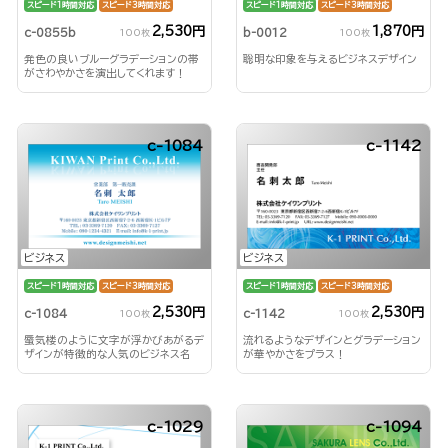
スピード1時間対応
スピード3時間対応
スピード1時間対応
スピード3時間対応
2,530円
1,870円
c-0855b
b-0012
100枚
100枚
発色の良いブルーグラデーションの帯
聡明な印象を与えるビジネスデザイン
がさわやかさを演出してくれます！
c-1084
c-1142
ビジネス
ビジネス
スピード1時間対応
スピード3時間対応
スピード1時間対応
スピード3時間対応
2,530円
2,530円
c-1084
c-1142
100枚
100枚
蜃気楼のように文字が浮かびあがるデ
流れるようなデザインとグラデーション
ザインが特徴的な人気のビジネス名
が華やかさをプラス！
刺！
c-1029
c-1094