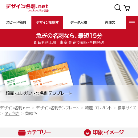
スピード名刺
デザインを探す
データ入稿
再注文
急ぎの名刺なら、最短15分
即日名刺印刷｜東京・新宿で受取・全国発送
綺麗・エレガントな名刺テンプレート
デザイン名刺.net
デザイン名刺テンプレート
綺麗・エレガント
標準サイズ
タテ向き
黄緑色
カテゴリー
印象・イメージ