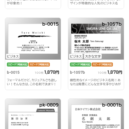
が印象的！
ザインが特徴的な人気のビジネス名
刺！
b-0015
b-1057b
ビジネス
ビジネス
大きな文字
スピード1時間対応
スピード3時間対応
スピード1時間対応
スピード3時間対応
1,870円
1,870円
b-0015
b-1057b
100枚
100枚
フォーマルだけど、カジュアルさも欲し
個性的なイメージのビジネス名刺！あ
い！そんな方は、この名刺で決まり！
なたは背景にどんな文字を浮かびあが
らせる？！
pk-0809
b-0001b