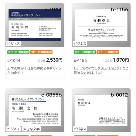
c-1044
b-1156
ビジネス
ビジネス
スピード1時間対応
スピード3時間対応
スピード1時間対応
スピード3時間対応
2,530円
1,870円
c-1044
b-1156
100枚
100枚
上下の帯が全体を引き締めるデザイン
シンプルでバランスのとれたビジネスに
が印象的！
最適な名刺はこれだ！
c-0855b
b-0012
ビジネス
大きな文字
ビジネス