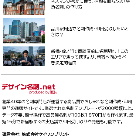
ネスマンが密かに使う、信頼を勝ち取る「勝
負名刺」の作り方
品川駅周辺で名刺作成・即日受取したいと
きは？
新橋・虎ノ門で商談直前に名刺切れ！この
エリアで焦って探すより、新宿へ向かうべ
き決定的理由
創業40年の名刺専門店が運営する高品質でおしゃれな名刺作成・印刷
専門の通販サイトです。厳選された名刺テンプレートが2000種類以上。
データ不要、簡単操作で高品質名刺が100枚1,870円から作れます。最
短15分で新宿駅すぐの実店舗で即日受け取りや発送も可能です。
運営会社: 株式会社ケイワンプリント