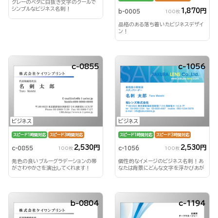
グレーのベタに白抜き文字のクールで
シンプルなビジネス名刺！
1,870円
b-0005
100枚
品格のある落ち着いたビジネスデザイ
ン！
c-0855
c-1056
ビジネス
ビジネス
スピード1時間対応
スピード3時間対応
スピード1時間対応
スピード3時間対応
2,530円
2,530円
c-0855
c-1056
100枚
100枚
発色の良いブルーグラデーションの帯
個性的なイメージのビジネス名刺！あ
がさわやかさを演出してくれます！
なたは背景にどんな文字を浮かびあが
らせる？！
b-0804
c-1194