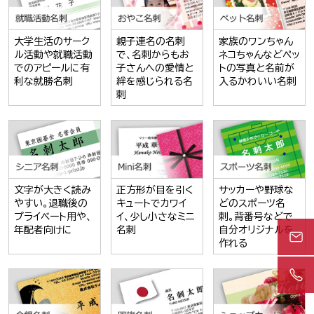
大学生活のサーク
親子連名の名刺
家族のワンちゃん
ル活動や就職活動
で、名刺からもお
ネコちゃんなどペッ
でのアピールに有
子さんへの愛情と
トの写真と名前が
利な就勝名刺
絆を感じられる名
入るかわいい名刺
刺
文字が大きく読み
正方形が目を引く
サッカーや野球な
やすい。退職後の
キュートでカワイ
どのスポーツ名
プライベート用や、
イ、少し小さなミニ
刺。背番号などで
年配者向けに
名刺
自分オリジナルを
作れる