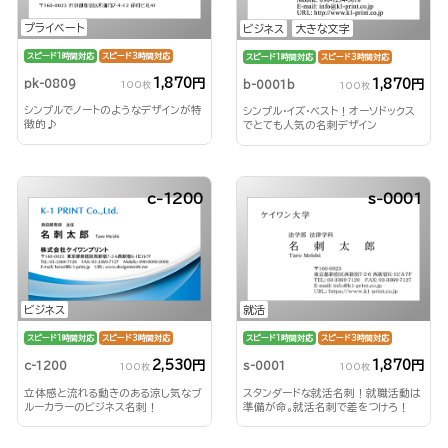
プライベート
ビジネス
大きな文字
スピード1時間対応
スピード3時間対応
スピード1時間対応
スピード3時間対応
1,870円
1,870円
pk-0809
b-0001b
100枚
100枚
シンプルでノートのようなデザインが特
シンプル・イズ・ベスト！オーソドックス
徴的♪
でとても人気の名刺デザイン
c-1200
s-0001
ビジネス
就活
スピード1時間対応
スピード3時間対応
スピード1時間対応
スピード3時間対応
2,530円
1,870円
c-1200
s-0001
100枚
100枚
立体感と流れる動きのある涼し気なブ
スタンダードな就活名刺！就職活動は
ルーカラーのビジネス名刺！
準備が命。就活名刺で差をつけろ！