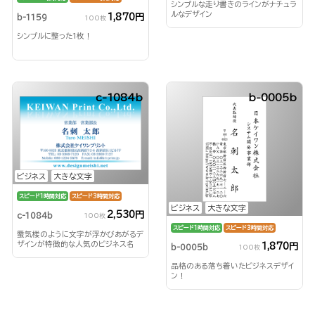
シンプルな走り書きのラインがナチュラ
ルなデザイン
1,870円
b-1159
100枚
シンプルに整った1枚！
c-1084b
b-0005b
ビジネス
大きな文字
スピード1時間対応
スピード3時間対応
ビジネス
大きな文字
2,530円
c-1084b
100枚
スピード1時間対応
スピード3時間対応
蜃気楼のように文字が浮かびあがるデ
ザインが特徴的な人気のビジネス名
1,870円
b-0005b
100枚
刺！
品格のある落ち着いたビジネスデザイ
ン！