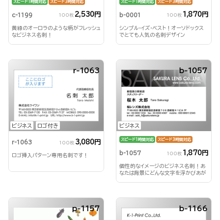
スピード1時間対応
スピード3時間対応
スピード1時間対応
スピード3時間対応
2,530円
1,870円
c-1199
b-0001
100枚
100枚
黄緑のオーロラのような柄がフレッシュ
シンプル・イズ・ベスト！オーソドックス
なビジネス名刺！
でとても人気の名刺デザイン
r-1063
b-1057
ビジネス
ロゴ付き
ビジネス
スピード1時間対応
スピード3時間対応
3,080円
r-1063
100枚
1,870円
b-1057
100枚
ロゴ挿入パターン専用名刺です！
個性的なイメージのビジネス名刺！あ
なたは背景にどんな文字を浮かびあが
らせる？！
p-1157
b-1166