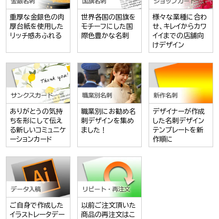
重厚な金銀色の肉
世界各国の国旗を
様々な業種に合わ
厚台紙を使用した
モチーフにした国
せ、キレイからカワ
リッチ感あふれる
際色豊かな名刺
イイまでの店舗向
けデザイン
ありがとうの気持
職業別にお勧め名
デザイナーが作成
ちを形にして伝え
刺デザインを集め
した名刺デザイン
る新しいコミュニケ
ました！
テンプレートを新
ーションカード
作順に
ご自身で作成した
以前ご注文頂いた
イラストレータデー
商品の再注文はこ