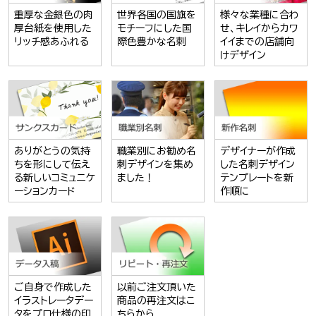
重厚な金銀色の肉
世界各国の国旗を
様々な業種に合わ
厚台紙を使用した
モチーフにした国
せ、キレイからカワ
リッチ感あふれる
際色豊かな名刺
イイまでの店舗向
けデザイン
ありがとうの気持
職業別にお勧め名
デザイナーが作成
ちを形にして伝え
刺デザインを集め
した名刺デザイン
る新しいコミュニケ
ました！
テンプレートを新
ーションカード
作順に
ご自身で作成した
以前ご注文頂いた
イラストレータデー
商品の再注文はこ
タをプロ仕様の印
ちらから