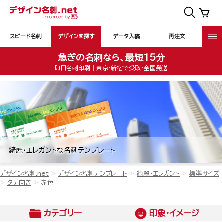
スピード名刺
デザインを探す
データ入稿
再注文
急ぎの名刺なら、最短15分
即日名刺印刷｜東京・新宿で受取・全国発送
綺麗・エレガントな名刺テンプレート
デザイン名刺.net
デザイン名刺テンプレート
綺麗・エレガント
標準サイズ
タテ向き
赤色
カテゴリー
印象・イメージ