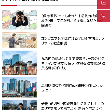
【保存版】やってしまった！名刺作成の失敗
談20選｜プロが教える後悔しないための
回避術
コンビニで名刺は作れる？印刷方法とデメ
リットを徹底解説
丸の内の商談は名刺で決まる。一流のビジ
ネスマンが密かに使う、信頼を勝ち取る「勝
負名刺」の作り方
品川駅周辺で名刺作成・即日受取したいと
きは？
新橋・虎ノ門で商談直前に名刺切れ！この
エリアで焦って探すより、新宿へ向かうべ