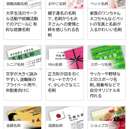
大学生活のサーク
親子連名の名刺
家族のワンちゃん
ル活動や就職活動
で、名刺からもお
ネコちゃんなどペッ
でのアピールに有
子さんへの愛情と
トの写真と名前が
利な就勝名刺
絆を感じられる名
入るかわいい名刺
刺
文字が大きく読み
正方形が目を引く
サッカーや野球な
やすい。退職後の
キュートでカワイ
どのスポーツ名
プライベート用や、
イ、少し小さなミニ
刺。背番号などで
年配者向けに
名刺
自分オリジナルを
作れる