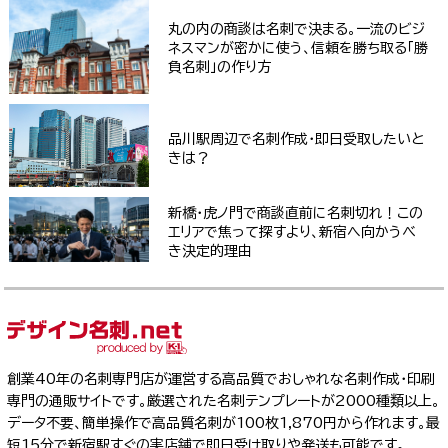
丸の内の商談は名刺で決まる。一流のビジ
ネスマンが密かに使う、信頼を勝ち取る「勝
負名刺」の作り方
品川駅周辺で名刺作成・即日受取したいと
きは？
新橋・虎ノ門で商談直前に名刺切れ！この
エリアで焦って探すより、新宿へ向かうべ
き決定的理由
創業40年の名刺専門店が運営する高品質でおしゃれな名刺作成・印刷
専門の通販サイトです。厳選された名刺テンプレートが2000種類以上。
データ不要、簡単操作で高品質名刺が100枚1,870円から作れます。最
短15分で新宿駅すぐの実店舗で即日受け取りや発送も可能です。