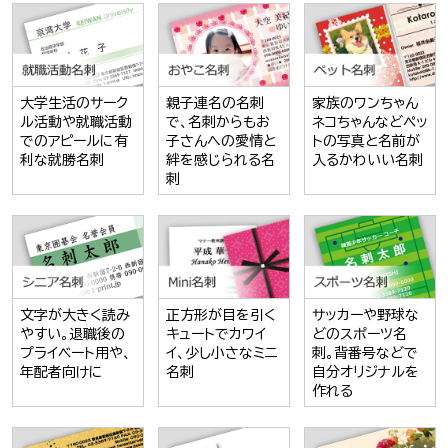
大学生活のサーク
親子連名の名刺
家族のワンちゃん
ル活動や就職活動
で、名刺からもお
ネコちゃんなどペッ
でのアピールに有
子さんへの愛情と
トの写真と名前が
利な就勝名刺
絆を感じられる名
入るかわいい名刺
刺
文字が大きく読み
正方形が目を引く
サッカーや野球な
やすい。退職後の
キュートでカワイ
どのスポーツ名
プライベート用や、
イ、少し小さなミニ
刺。背番号などで
年配者向けに
名刺
自分オリジナルを
作れる