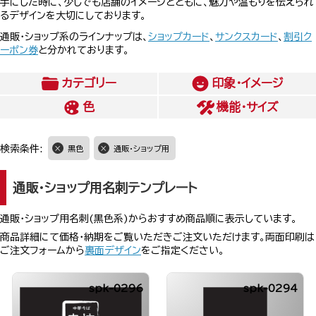
手にした時に、少しでも店舗のイメージとともに、魅力や温もりを伝えられ
るデザインを大切にしております。
通販・ショップ系のラインナップは、
ショップカード
、
サンクスカード
、
割引ク
ーポン券
と分かれております。
カテゴリー
印象・イメージ
色
機能・サイズ
検索条件:
黒色
通販・ショップ用
通販・ショップ用名刺テンプレート
通販・ショップ用名刺(黒色系)からおすすめ商品順に表示しています。
商品詳細にて価格・納期をご覧いただきご注文いただけます。両面印刷は
ご注文フォームから
裏面デザイン
をご指定ください。
spk-0296
spk-0294