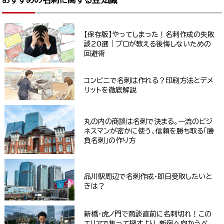
【保存版】やってしまった！名刺作成の失敗
談20選｜プロが教える後悔しないための
回避術
コンビニで名刺は作れる？印刷方法とデメ
リットを徹底解説
丸の内の商談は名刺で決まる。一流のビジ
ネスマンが密かに使う、信頼を勝ち取る「勝
負名刺」の作り方
品川駅周辺で名刺作成・即日受取したいと
きは？
新橋・虎ノ門で商談直前に名刺切れ！この
エリアで焦って探すより、新宿へ向かうべ