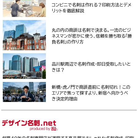
コンビニで名刺は作れる？印刷方法とデメ
リットを徹底解説
丸の内の商談は名刺で決まる。一流のビジ
ネスマンが密かに使う、信頼を勝ち取る「勝
負名刺」の作り方
品川駅周辺で名刺作成・即日受取したいと
きは？
新橋・虎ノ門で商談直前に名刺切れ！この
エリアで焦って探すより、新宿へ向かうべ
き決定的理由