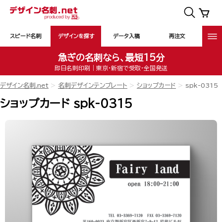
スピード名刺
デザインを探す
データ入稿
再注文
急ぎの名刺なら、最短15分
即日名刺印刷｜東京・新宿で受取・全国発送
デザイン名刺.net
名刺デザインテンプレート
ショップカード
spk-0315
ショップカード spk-0315