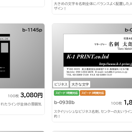
大きめの文字を名刺全体にバランスよく配置した
ザイン！
b-1145p
b-
ビジネス
大きな文字
スピード1時間対応
スピード3時間対応
3,080円
100枚
1,
b-0938b
100枚
されたラインが全体の雰囲気
スタイリッシュなビジネス名刺、センターの太いライ
的！