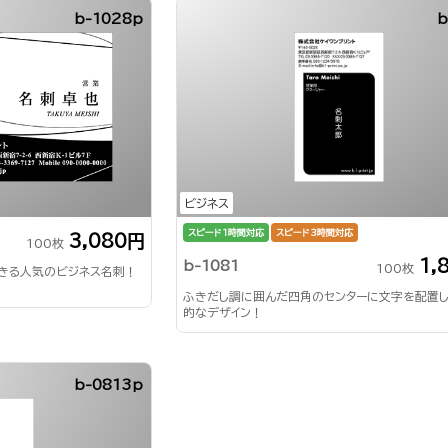
b-1028p
b
ビジネス
スピード1時間対応
スピード3時間対応
3,080円
100枚
1,
b-1081
100枚
できる人気のビジネス名刺！
ふきだし調に囲んだ四角のセンターに文字を配置
的なデザイン！
b-0813p