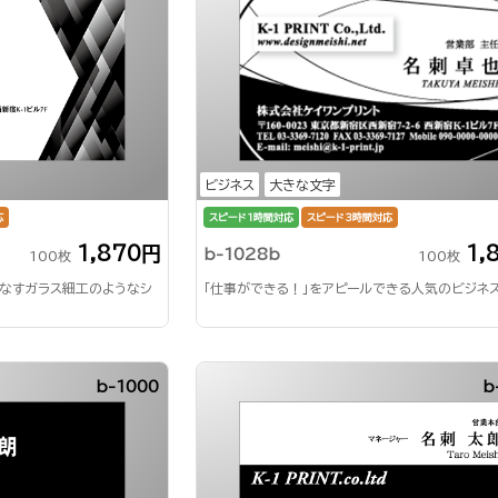
ビジネス
大きな文字
応
スピード1時間対応
スピード3時間対応
1,870円
1,
b-1028b
100枚
100枚
りなすガラス細工のようなシ
「仕事ができる！」をアピールできる人気のビジネ
b-1000
b