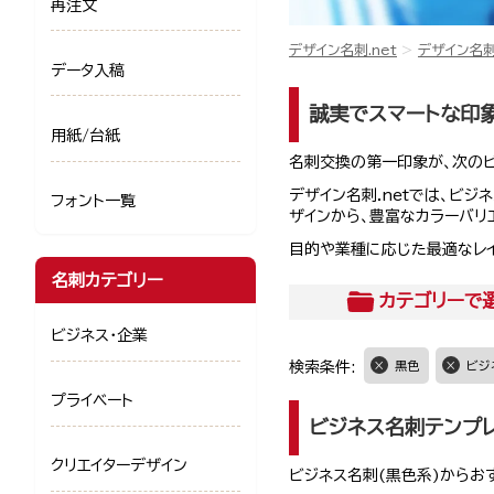
再注文
デザイン名刺.net
デザイン名
データ入稿
誠実でスマートな印象
用紙/台紙
名刺交換の第一印象が、次の
デザイン名刺.netでは、ビ
フォント一覧
ザインから、豊富なカラーバリ
目的や業種に応じた最適なレ
名刺カテゴリー
カテゴリー
で
ビジネス・企業
検索条件:
黒色
ビジ
プライベート
ビジネス名刺テンプ
クリエイターデザイン
ビジネス名刺(黒色系)からお