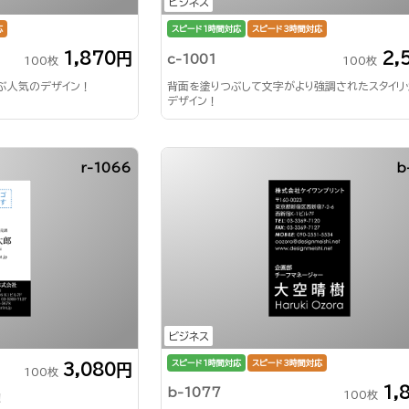
ビジネス
応
スピード1時間対応
スピード3時間対応
1,870円
2,
c-1001
100枚
100枚
ぶ人気のデザイン！
背面を塗りつぶして文字がより強調されたスタイリ
デザイン！
r-1066
b
ビジネス
スピード1時間対応
スピード3時間対応
3,080円
100枚
1,
b-1077
100枚
！