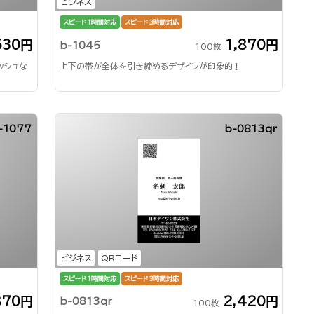
ビジネス
スピード1時間対応
スピード3時間対応
530円
1,870円
b-1045
100枚
ッシュな
上下の帯が全体を引き締めるデザインが印象的！
-1077
b-0813qr
ビジネス
QRコード
スピード1時間対応
スピード3時間対応
870円
2,420円
b-0813qr
100枚