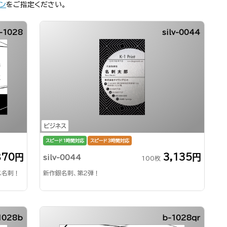
ン
をご指定ください。
-1028
silv-0044
ビジネス
スピード1時間対応
スピード3時間対応
870円
3,135円
silv-0044
100枚
ス名刺！
新作銀名刺、第2弾！
1028b
b-1028qr