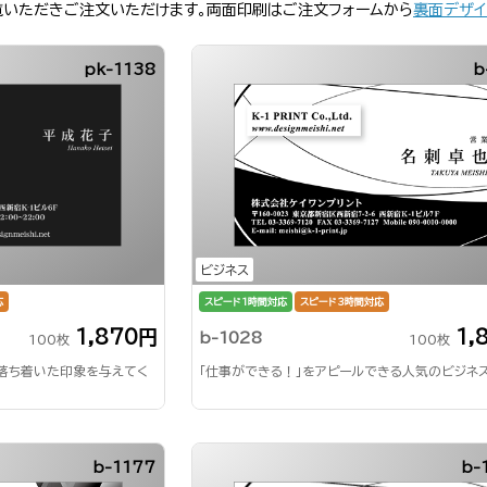
覧いただきご注文いただけます。両面印刷はご注文フォームから
裏面デザイ
pk-1138
b
ビジネス
応
スピード1時間対応
スピード3時間対応
1,870円
1,
b-1028
100枚
100枚
で落ち着いた印象を与えてく
「仕事ができる！」をアピールできる人気のビジネ
b-1177
b-