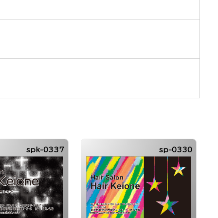
spk-0337
sp-0330