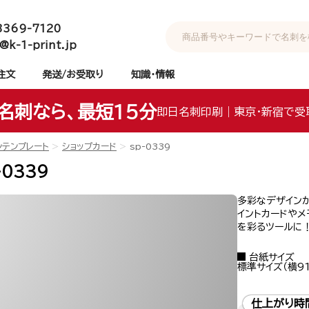
3369-7120
@k-1-print.jp
注文
発送/お受取り
知識・情報
名刺なら、最短15分
即日名刺印刷｜東京・新宿で受
ンテンプレート
ショップカード
sp-0339
-0339
多彩なデザインが
イントカードやメ
を彩るツールに
台紙サイズ
標準サイズ（横91
仕上がり時