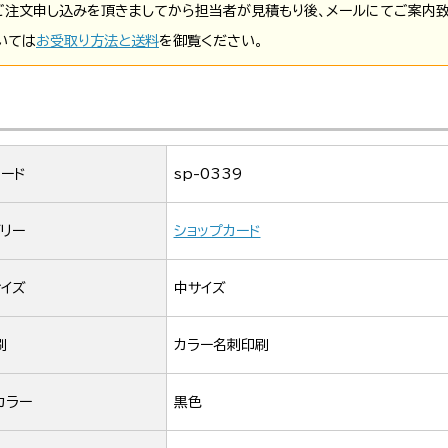
ご注文申し込みを頂きましてから担当者が見積もり後、メールにてご案内致
いては
お受取り方法と送料
を御覧ください。
ード
sp-0339
リー
ショップカード
イズ
中サイズ
刷
カラー名刺印刷
カラー
黒色