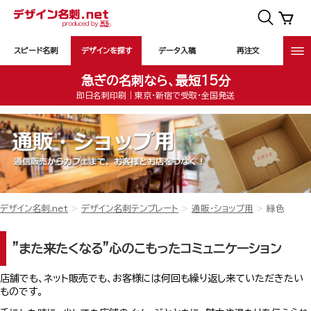
スピード名刺
デザインを探す
データ入稿
再注文
急ぎの名刺なら、最短15分
即日名刺印刷｜東京・新宿で受取・全国発送
デザイン名刺.net
デザイン名刺テンプレート
通販・ショップ用
緑色
”また来たくなる”心のこもったコミュニケーション
店舗でも、ネット販売でも、お客様には何回も繰り返し来ていただきたい
ものです。