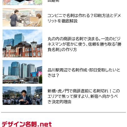
回避術
コンビニで名刺は作れる？印刷方法とデメ
リットを徹底解説
丸の内の商談は名刺で決まる。一流のビジ
ネスマンが密かに使う、信頼を勝ち取る「勝
負名刺」の作り方
品川駅周辺で名刺作成・即日受取したいと
きは？
新橋・虎ノ門で商談直前に名刺切れ！この
エリアで焦って探すより、新宿へ向かうべ
き決定的理由