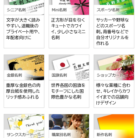
文字が大きく読み
正方形が目を引く
サッカーや野球な
やすい。退職後の
キュートでカワイ
どのスポーツ名
プライベート用や、
イ、少し小さなミニ
刺。背番号などで
年配者向けに
名刺
自分オリジナルを
作れる
重厚な金銀色の肉
世界各国の国旗を
様々な業種に合わ
厚台紙を使用した
モチーフにした国
せ、キレイからカワ
リッチ感あふれる
際色豊かな名刺
イイまでの店舗向
けデザイン