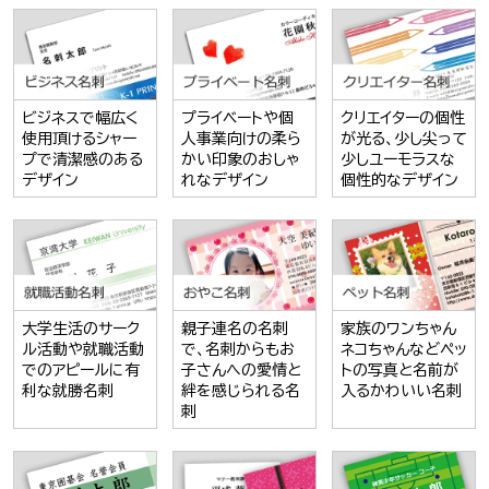
ビジネスで幅広く
プライベートや個
クリエイターの個性
使用頂けるシャー
人事業向けの柔ら
が光る、少し尖って
プで清潔感のある
かい印象のおしゃ
少しユーモラスな
デザイン
れなデザイン
個性的なデザイン
大学生活のサーク
親子連名の名刺
家族のワンちゃん
ル活動や就職活動
で、名刺からもお
ネコちゃんなどペッ
でのアピールに有
子さんへの愛情と
トの写真と名前が
利な就勝名刺
絆を感じられる名
入るかわいい名刺
刺