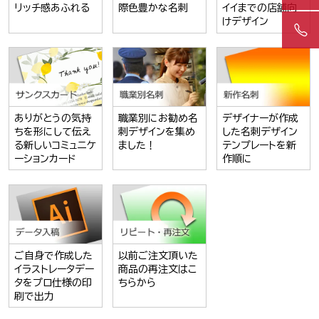
リッチ感あふれる
際色豊かな名刺
イイまでの店舗向
けデザイン
ありがとうの気持
職業別にお勧め名
デザイナーが作成
ちを形にして伝え
刺デザインを集め
した名刺デザイン
る新しいコミュニケ
ました！
テンプレートを新
ーションカード
作順に
ご自身で作成した
以前ご注文頂いた
イラストレータデー
商品の再注文はこ
タをプロ仕様の印
ちらから
刷で出力