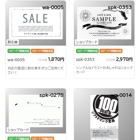
wa-0005
spk-0353
ショップカード
割引券
スピード1時間対応
スピード3時間対応
スピード1時間対応
スピード3時間対応
2,970円
1,870円
spk-0353
wa-0005
100枚
100枚
シンプルなイラストがおしゃれなショップ
お店の販促に割引券をぜひご活用くだ
カード
さい！
spk-0278
wa-0014
ショップカード
スピード1時間対応
スピード3時間対応