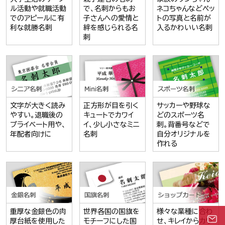
ル活動や就職活動
で、名刺からもお
ネコちゃんなどペッ
でのアピールに有
子さんへの愛情と
トの写真と名前が
利な就勝名刺
絆を感じられる名
入るかわいい名刺
刺
文字が大きく読み
正方形が目を引く
サッカーや野球な
やすい。退職後の
キュートでカワイ
どのスポーツ名
プライベート用や、
イ、少し小さなミニ
刺。背番号などで
年配者向けに
名刺
自分オリジナルを
作れる
重厚な金銀色の肉
世界各国の国旗を
様々な業種に合わ
厚台紙を使用した
モチーフにした国
せ、キレイからカワ