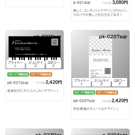
3,080円
p-0214qr
100枚
美しく、エレガントにデザインされたピン
クのバラが美しさを引き立てます！
pk-0219sqr
pk-0207sqr
プライベー
スリムサイ
QRコー
ト
ズ
ド
スピード1時間対応
スピード3時間対応
プライベー
スリムサイ
QRコー
2,420円
pk-0219sqr
100枚
ト
ズ
ド
音楽好きにオススメしたいデザイン！
スピード1時間対応
スピード3時間対応
2,420円
pk-0207sqr
100枚
市松模様のキュートなデザイン！