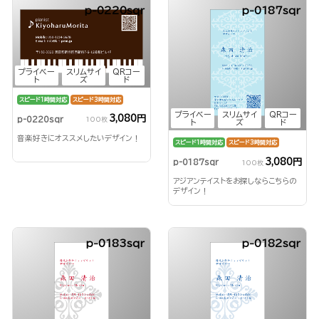
p-0220sqr
p-0187sqr
プライベー
スリムサイ
QRコー
ト
ズ
ド
スピード1時間対応
スピード3時間対応
プライベー
スリムサイ
QRコー
3,080円
p-0220sqr
100枚
ト
ズ
ド
音楽好きにオススメしたいデザイン！
スピード1時間対応
スピード3時間対応
3,080円
p-0187sqr
100枚
アジアンテイストをお探しならこちらの
デザイン！
p-0183sqr
p-0182sqr