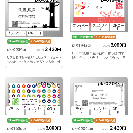
pk-0239qr
p-0194sqr
プライベー
スリムサイ
QRコー
ト
ズ
ド
プライベート
QRコード
スピード1時間対応
スピード3時間対応
スピード1時間対応
スピード3時間対応
3,080円
p-0194sqr
100枚
2,420円
pk-0239qr
100枚
レッド×鳳凰の組み合わせは伝説的な
ほどマッチ！QRコード入りの名刺デザ
リスとねずみが食いしん坊？！キュート
インです！
なシルエットが人気のデザイン名刺です
♪
p-0163sqr
pk-0204sqr
プライベー
スリムサイ
QRコー
プライベー
スリムサイ
QRコー
ト
ズ
ド
ト
ズ
ド
スピード1時間対応
スピード3時間対応
スピード1時間対応
スピード3時間対応
2,420円
3,080円
pk-0204sqr
p-0163sqr
100枚
100枚