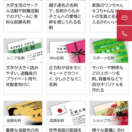
大学生活のサーク
親子連名の名刺
家族のワンちゃん
ル活動や就職活動
で、名刺からもお
ネコちゃんなどペッ
でのアピールに有
子さんへの愛情と
トの写真と名前が
利な就勝名刺
絆を感じられる名
入るかわいい名刺
刺
文字が大きく読み
正方形が目を引く
サッカーや野球な
やすい。退職後の
キュートでカワイ
どのスポーツ名
プライベート用や、
イ、少し小さなミニ
刺。背番号などで
年配者向けに
名刺
自分オリジナルを
作れる
重厚な金銀色の肉
世界各国の国旗を
様々な業種に合わ