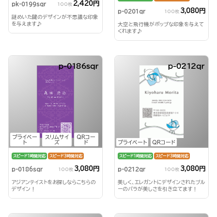
2,420円
pk-0199sqr
100枚
3,080円
p-0201qr
100枚
謎めいた鍵のデザインが不思議な印象
を与えます♪
大空と飛行機がポップな印象を与えて
くれます♪
p-0186sqr
p-0212qr
プライベー
スリムサイ
QRコー
ト
ズ
ド
プライベート
QRコード
スピード1時間対応
スピード3時間対応
スピード1時間対応
スピード3時間対応
3,080円
3,080円
p-0186sqr
p-0212qr
100枚
100枚
アジアンテイストをお探しならこちらの
美しく、エレガントにデザインされたブル
デザイン！
ーのバラが美しさを引き立てます！