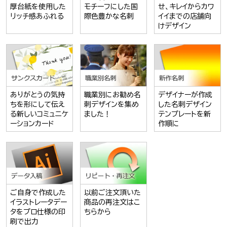
厚台紙を使用した
モチーフにした国
せ、キレイからカワ
リッチ感あふれる
際色豊かな名刺
イイまでの店舗向
けデザイン
ありがとうの気持
職業別にお勧め名
デザイナーが作成
ちを形にして伝え
刺デザインを集め
した名刺デザイン
る新しいコミュニケ
ました！
テンプレートを新
ーションカード
作順に
ご自身で作成した
以前ご注文頂いた
イラストレータデー
商品の再注文はこ
タをプロ仕様の印
ちらから
刷で出力