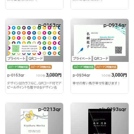
p-0163qr
p-0934qr
プライベート
QRコード
プライベート
QRコード
スピード1時間対応
スピード3時間対応
スピード1時間対応
スピード3時間対応
3,080円
3,080円
p-0163qr
p-0934qr
100枚
100枚
デザインはカラフルに、QRコード付でア
幸せの青い鳥が幸せを運びます！
ピールポイントも増やせるデザイン名
刺！
p-0213qr
pk-0193sqr