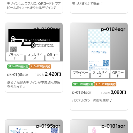
美しい飾りが印象的！
デザインはカラフルに、QRコード付でア
ピールポイントも増やせるデザイン名
刺！
pk-0198sqr
p-0184sqr
プライベー
スリムサイ
QRコー
ト
ズ
ド
スピード1時間対応
スピード3時間対応
プライベー
スリムサイ
QRコー
2,420円
pk-0198sqr
100枚
ト
ズ
ド
謎めいた鍵のデザインが不思議な印象
スピード1時間対応
スピード3時間対応
を与えます♪
3,080円
p-0184sqr
100枚
パステルカラーの市松模様♪
p-0195sqr
p-0181sqr